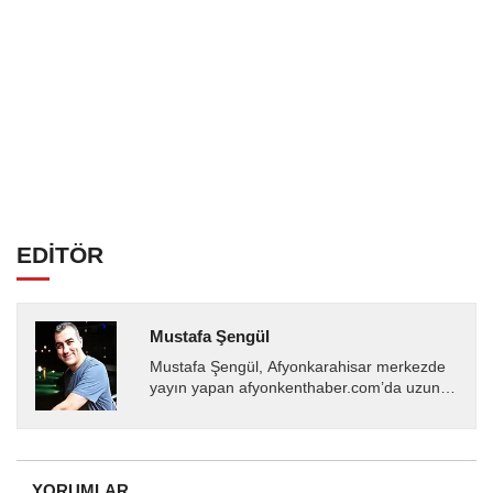
EDİTÖR
Mustafa Şengül
Mustafa Şengül, Afyonkarahisar merkezde
yayın yapan afyonkenthaber.com’da uzun
yıllardır yerel internet medyasında görev
almakta, haber akışı...
YORUMLAR