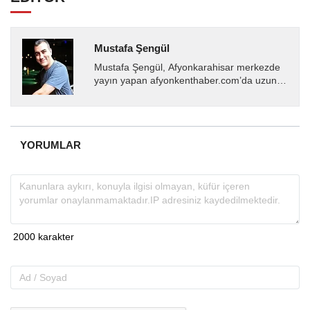
Mustafa Şengül
Mustafa Şengül, Afyonkarahisar merkezde
yayın yapan afyonkenthaber.com’da uzun
yıllardır yerel internet medyasında görev
almakta, haber akışı...
YORUMLAR