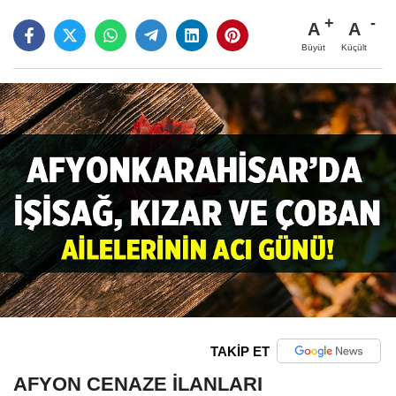
A
A
Büyüt
Küçült
TAKİP ET
AFYON CENAZE İLANLARI