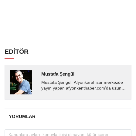
EDİTÖR
Mustafa Şengül
Mustafa Şengül, Afyonkarahisar merkezde
yayın yapan afyonkenthaber.com’da uzun
yıllardır yerel internet medyasında görev
almakta, haber akışı...
YORUMLAR