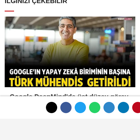
İLGINIZI ÇEKEBILIR
Google DeepMind'da üst düzey görev
Koray Kavukçuoğlu'na verildi