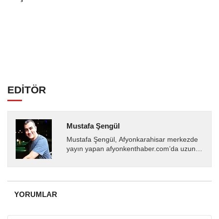
EDİTÖR
Mustafa Şengül
Mustafa Şengül, Afyonkarahisar merkezde
yayın yapan afyonkenthaber.com’da uzun
yıllardır yerel internet medyasında görev
almakta, haber akışı...
YORUMLAR