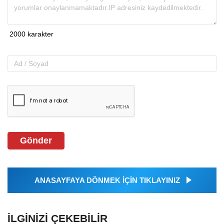
Gönder
ANASAYFAYA DÖNMEK İÇİN TIKLAYINIZ
İLGINIZI ÇEKEBILIR