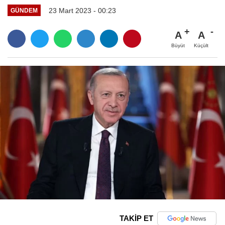
23 Mart 2023 - 00:23
GÜNDEM
A
A
Büyüt
Küçült
TAKİP ET