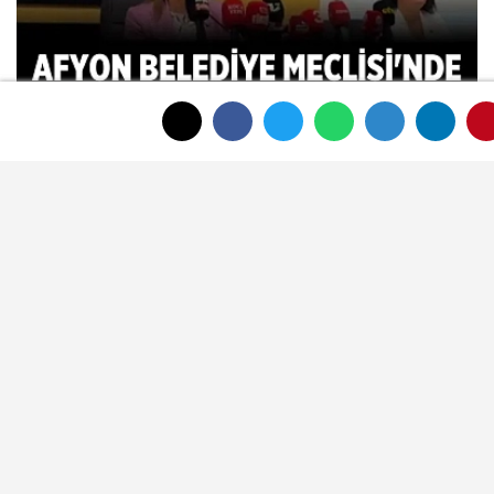
Afyon Belediye Meclisi'nde toplantı
sonunda tansiyon yükseldi