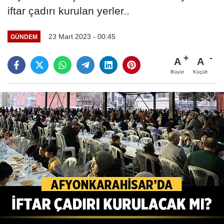
iftar çadırı kurulan yerler..
23 Mart 2023 - 00:45
GÜNDEM
A
A
Büyüt
Küçült