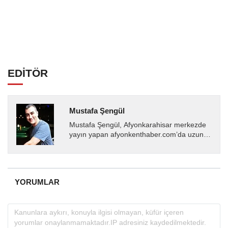
EDİTÖR
Mustafa Şengül
Mustafa Şengül, Afyonkarahisar merkezde
yayın yapan afyonkenthaber.com’da uzun
yıllardır yerel internet medyasında görev
almakta, haber akışı...
YORUMLAR