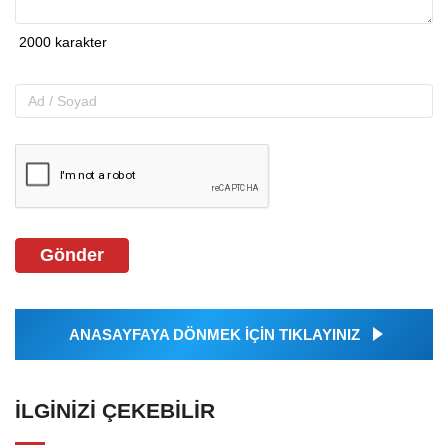
Gönder
ANASAYFAYA DÖNMEK İÇİN TIKLAYINIZ
İLGINIZI ÇEKEBILIR