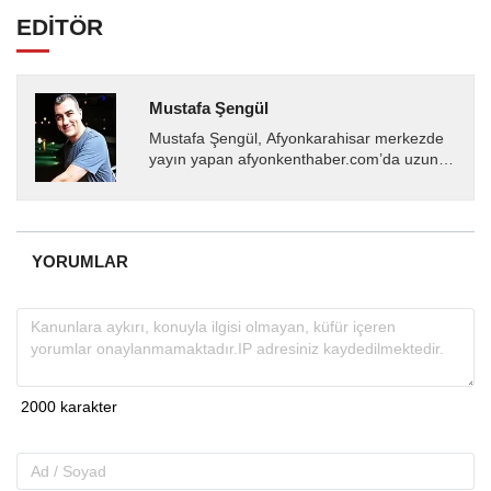
EDİTÖR
Mustafa Şengül
Mustafa Şengül, Afyonkarahisar merkezde
yayın yapan afyonkenthaber.com’da uzun
yıllardır yerel internet medyasında görev
almakta, haber akışı...
YORUMLAR