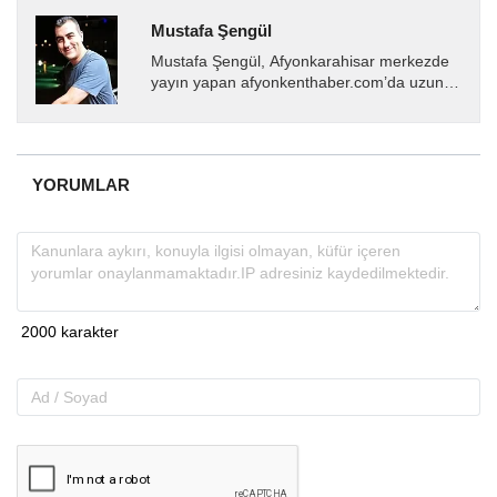
Mustafa Şengül
Mustafa Şengül, Afyonkarahisar merkezde
yayın yapan afyonkenthaber.com’da uzun
yıllardır yerel internet medyasında görev
almakta, haber akışı...
YORUMLAR