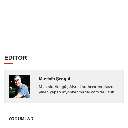
EDİTÖR
Mustafa Şengül
Mustafa Şengül, Afyonkarahisar merkezde
yayın yapan afyonkenthaber.com’da uzun
yıllardır yerel internet medyasında görev
almakta, haber akışı...
YORUMLAR