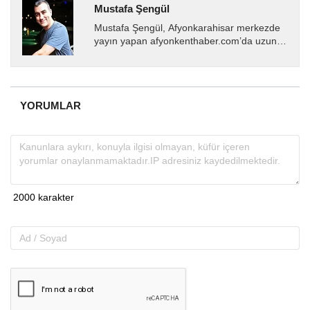
Mustafa Şengül
Mustafa Şengül, Afyonkarahisar merkezde
yayın yapan afyonkenthaber.com’da uzun
yıllardır yerel internet medyasında görev
almakta, haber akışı...
YORUMLAR