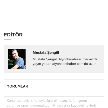
EDİTÖR
Mustafa Şengül
Mustafa Şengül, Afyonkarahisar merkezde
yayın yapan afyonkenthaber.com’da uzun
yıllardır yerel internet medyasında görev
almakta, haber akışı...
YORUMLAR