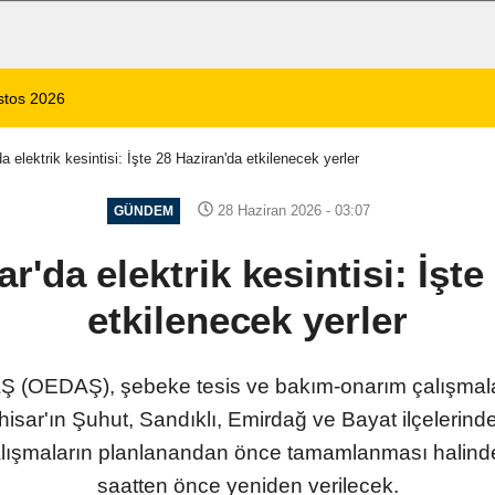
 1 Ölü, 15 Yaralı
14:59
8 Ağustos 2026 Af
a elektrik kesintisi: İşte 28 Haziran'da etkilenecek yerler
28 Haziran 2026 - 03:07
GÜNDEM
r'da elektrik kesintisi: İşte
etkilenecek yerler
AŞ (OEDAŞ), şebeke tesis ve bakım-onarım çalışmala
ar'ın Şuhut, Sandıklı, Emirdağ ve Bayat ilçelerinde p
lışmaların planlanandan önce tamamlanması halinde 
saatten önce yeniden verilecek.