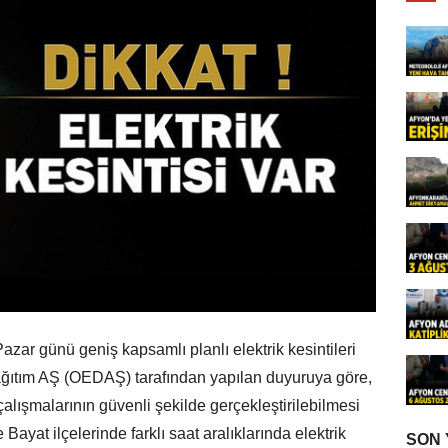
zar günü geniş kapsamlı planlı elektrik kesintileri
ğıtım AŞ (OEDAŞ) tarafından yapılan duyuruya göre,
çalışmalarının güvenli şekilde gerçekleştirilebilmesi
ayat ilçelerinde farklı saat aralıklarında elektrik
SON