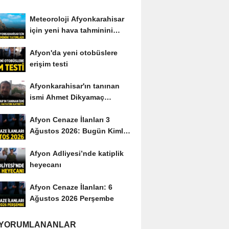
Meteoroloji Afyonkarahisar
için yeni hava tahminini
yayımladı
Afyon'da yeni otobüslere
erişim testi
Afyonkarahisar'ın tanınan
ismi Ahmet Dikyamaç
hayatını kaybetti
Afyon Cenaze İlanları 3
Ağustos 2026: Bugün Kimler
Vefat Etti?
Afyon Adliyesi’nde katiplik
heyecanı
Afyon Cenaze İlanları: 6
Ağustos 2026 Perşembe
 YORUMLANANLAR