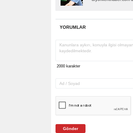
almakta, haber akışı..
YORUMLAR
Gönder