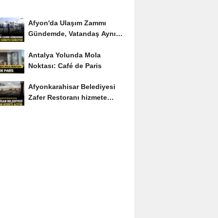
Afyon'da Ulaşım Zammı
Gündemde, Vatandaş Aynı
Soruyu Soruyor
Antalya Yolunda Mola
Noktası: Café de Paris
Afyonkarahisar Belediyesi
Zafer Restoranı hizmete
açıyor