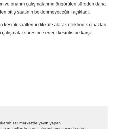
ım ve onarım çalışmalarının öngörülen süreden daha
en bitiş saatinin beklenmeyeceğini açıkladı.
in kesinti saatlerini dikkate alarak elektronik cihazları
nlı çalışmalar süresince enerji kesintisine karşı
nkarahisar merkezde yayın yapan
 uzun yıllardır yerel internet medyasında görev