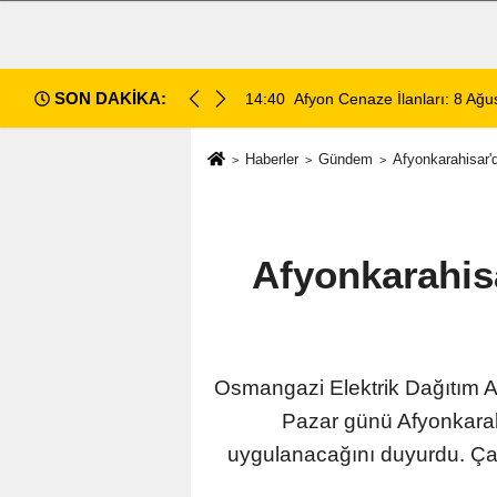
SON DAKİKA:
14:35
Sinanpaşa’da Otobüs Kazası:
Haberler
Gündem
Afyonkarahisar'd
Afyonkarahisa
Osmangazi Elektrik Dağıtım 
Pazar günü Afyonkarahis
uygulanacağını duyurdu. Ça