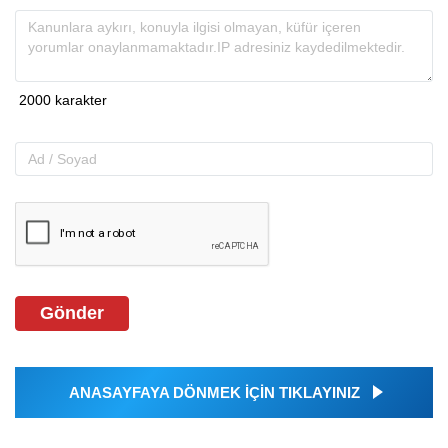
Gönder
ANASAYFAYA DÖNMEK İÇİN TIKLAYINIZ