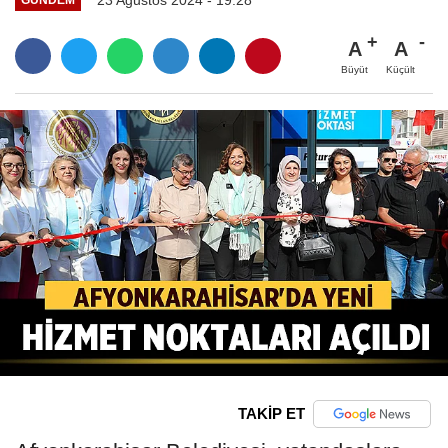
A
A
Büyüt
Küçült
TAKİP ET