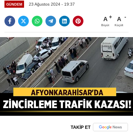
23 Ağustos 2024 - 19:37
GÜNDEM
A
A
Büyüt
Küçült
TAKİP ET