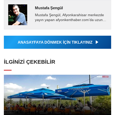
Mustafa Şengül
Mustafa Şengül, Afyonkarahisar merkezde
yayın yapan afyonkenthaber.com’da uzun
yıllardır yerel internet medyasında görev
almakta, haber akışı...
ANASAYFAYA DÖNMEK İÇİN TIKLAYINIZ
İLGINIZI ÇEKEBILIR