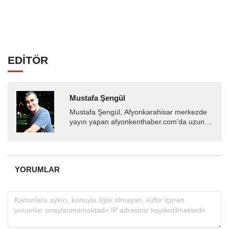
EDİTÖR
Mustafa Şengül
Mustafa Şengül, Afyonkarahisar merkezde
yayın yapan afyonkenthaber.com’da uzun
yıllardır yerel internet medyasında görev
almakta, haber akışı...
YORUMLAR