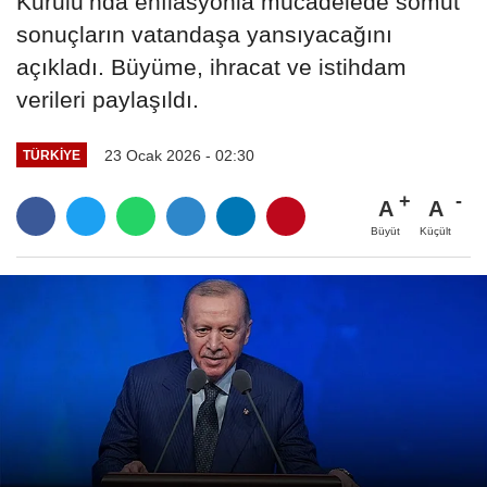
Kurulu’nda enflasyonla mücadelede somut
sonuçların vatandaşa yansıyacağını
açıkladı. Büyüme, ihracat ve istihdam
verileri paylaşıldı.
23 Ocak 2026 - 02:30
TÜRKIYE
A
A
Büyüt
Küçült