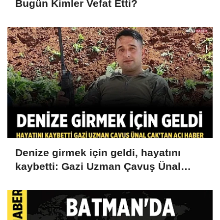
Bugün Kimler Vefat Etti?
Denize girmek için geldi, hayatını
kaybetti: Gazi Uzman Çavuş Ünal
Cak'tan acı haber