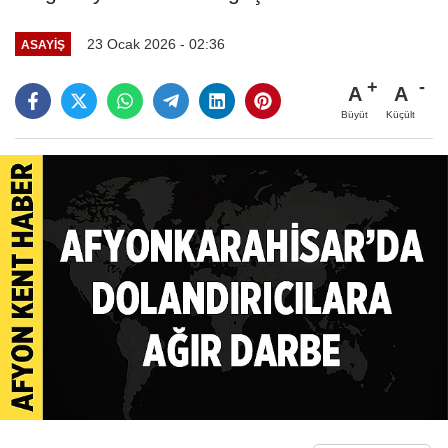
23 Ocak 2026 - 02:36
ASAYIŞ
A
A
Büyüt
Küçült