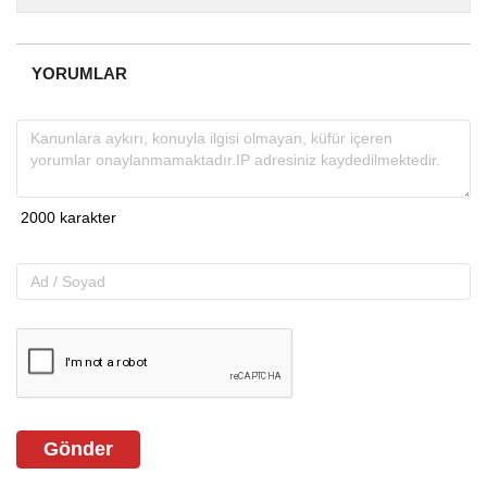
almakta, haber akışı...
YORUMLAR
Gönder