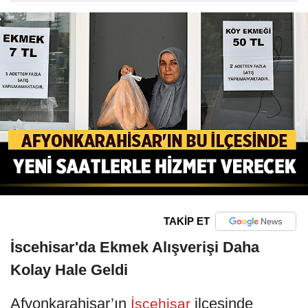
TAKİP ET
İscehisar'da Ekmek Alışverişi Daha
Kolay Hale Geldi
Afyonkarahisar’ın
ilçesinde
İscehisar