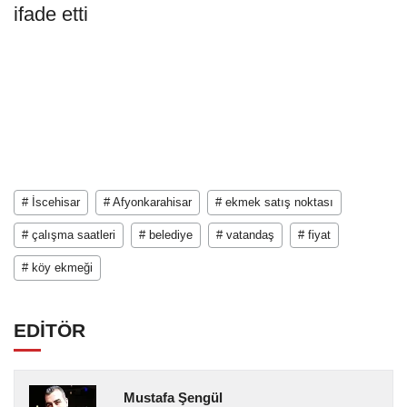
ifade etti
# İscehisar
# Afyonkarahisar
# ekmek satış noktası
# çalışma saatleri
# belediye
# vatandaş
# fiyat
# köy ekmeği
EDİTÖR
Mustafa Şengül