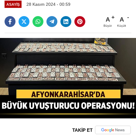
28 Kasım 2024 - 00:59
ASAYIŞ
A
A
Büyüt
Küçült
TAKİP ET