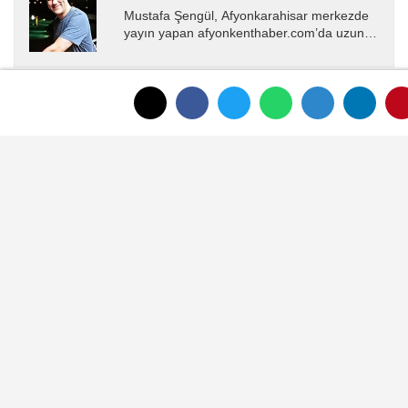
Mustafa Şengül, Afyonkarahisar merkezde
yayın yapan afyonkenthaber.com’da uzun
yıllardır yerel internet medyasında görev
almakta, haber akışı...
YORUMLAR