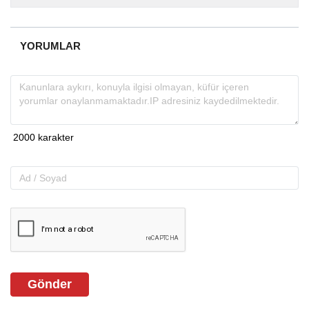
almakta, haber akışı...
YORUMLAR
Gönder