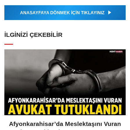
ANASAYFAYA DÖNMEK İÇİN TIKLAYINIZ
İLGINIZI ÇEKEBILIR
Afyonkarahisar’da Meslektaşını Vuran