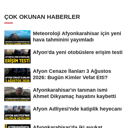
ÇOK OKUNAN HABERLER
Meteoroloji Afyonkarahisar için yeni
hava tahminini yayımladı
Afyon'da yeni otobüslere erişim testi
Afyon Cenaze İlanları 3 Ağustos
2026: Bugün Kimler Vefat Etti?
Afyonkarahisar'ın tanınan ismi
Ahmet Dikyamaç hayatını kaybetti
Afyon Adliyesi’nde katiplik heyecanı
Afyonkarahisar'da iki avukat