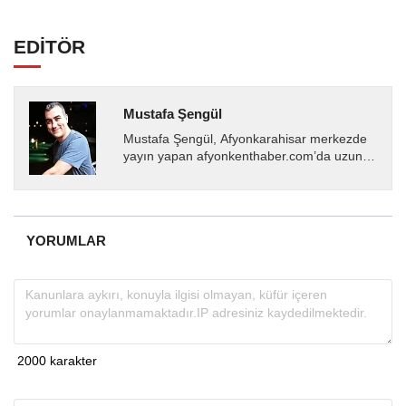
EDİTÖR
Mustafa Şengül
Mustafa Şengül, Afyonkarahisar merkezde
yayın yapan afyonkenthaber.com’da uzun
yıllardır yerel internet medyasında görev
almakta, haber akışı...
YORUMLAR