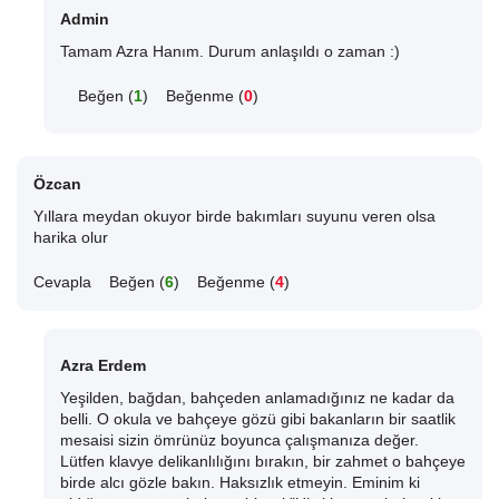
Admin
Tamam Azra Hanım. Durum anlaşıldı o zaman :)
Beğen (
1
)
Beğenme (
0
)
Özcan
Yıllara meydan okuyor birde bakımları suyunu veren olsa
harika olur
Cevapla
Beğen (
6
)
Beğenme (
4
)
Azra Erdem
Yeşilden, bağdan, bahçeden anlamadığınız ne kadar da
belli. O okula ve bahçeye gözü gibi bakanların bir saatlik
mesaisi sizin ömrünüz boyunca çalışmanıza değer.
Lütfen klavye delikanlılığını bırakın, bir zahmet o bahçeye
birde alcı gözle bakın. Haksızlık etmeyin. Eminim ki