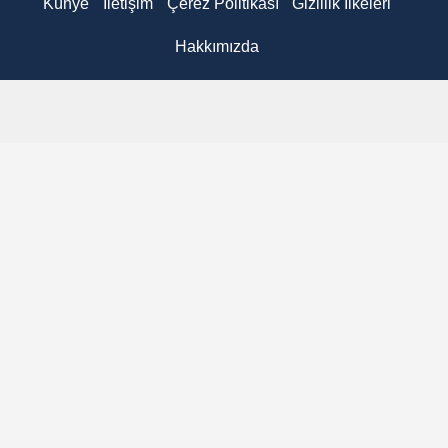
Künye
İletişim
Çerez Politikası
Gizlilik İlkeleri
Hakkımızda