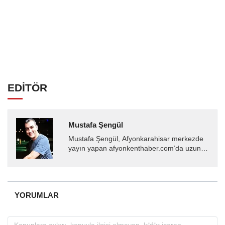
EDİTÖR
Mustafa Şengül
Mustafa Şengül, Afyonkarahisar merkezde
yayın yapan afyonkenthaber.com’da uzun
yıllardır yerel internet medyasında görev
almakta, haber akışı...
YORUMLAR