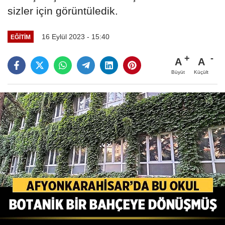
sizler için görüntüledik.
16 Eylül 2023 - 15:40
EĞITIM
A
A
Büyüt
Küçült