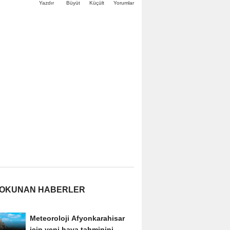
Büyüt
Küçült
Yazdır
Yorumlar
 OKUNAN HABERLER
Meteoroloji Afyonkarahisar
için yeni hava tahminini