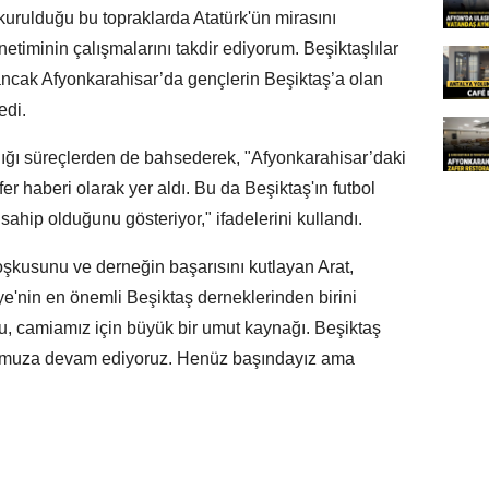
kurulduğu bu topraklarda Atatürk'ün mirasını
timinin çalışmalarını takdir ediyorum. Beşiktaşlılar
 ancak Afyonkarahisar’da gençlerin Beşiktaş’a olan
edi.
ığı süreçlerden de bahsederek, "Afyonkarahisar’daki
 haberi olarak yer aldı. Bu da Beşiktaş'ın futbol
ahip olduğunu gösteriyor," ifadelerini kullandı.
oşkusunu ve derneğin başarısını kutlayan Arat,
ye'nin en önemli Beşiktaş derneklerinden birini
Bu, camiamız için büyük bir umut kaynağı. Beşiktaş
yolumuza devam ediyoruz. Henüz başındayız ama