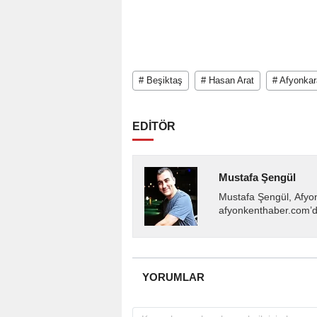
# Beşiktaş
# Hasan Arat
# Afyonkar
EDİTÖR
Mustafa Şengül
Mustafa Şengül, Afyo
afyonkenthaber.com’da
almakta, haber akışı..
YORUMLAR