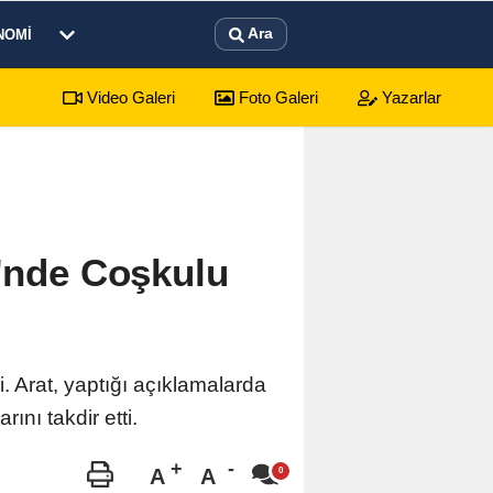
Ara
NOMI
Video Galeri
Foto Galeri
Yazarlar
i'nde Coşkulu
. Arat, yaptığı açıklamalarda
ını takdir etti.
A
A