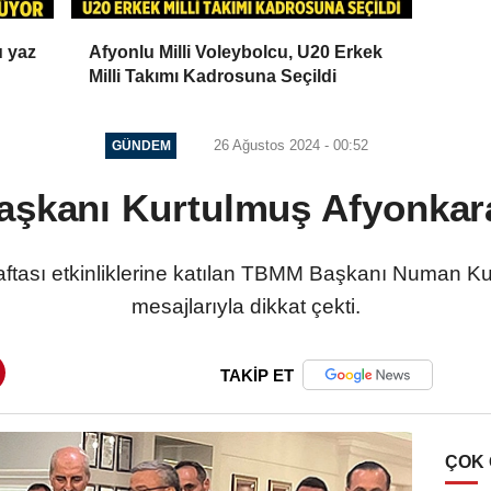
u yaz
Afyonlu Milli Voleybolcu, U20 Erkek
Milli Takımı Kadrosuna Seçildi
26 Ağustos 2024 - 00:52
GÜNDEM
şkanı Kurtulmuş Afyonkara
ftası etkinliklerine katılan TBMM Başkanı Numan Kurt
mesajlarıyla dikkat çekti.
TAKİP ET
ÇOK