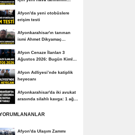
yayımladı
Afyon'da yeni otobüslere
erişim testi
Afyonkarahisar'ın tanınan
ismi Ahmet Dikyamaç
hayatını kaybetti
Afyon Cenaze İlanları 3
Ağustos 2026: Bugün Kimler
Vefat Etti?
Afyon Adliyesi’nde katiplik
heyecanı
Afyonkarahisar'da iki avukat
arasında silahlı kavga: 1 ağır
yaralı
 YORUMLANANLAR
Afyon'da Ulaşım Zammı