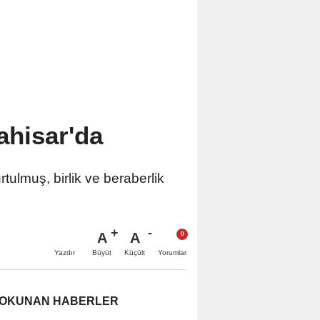
hisar'da
ulmuş, birlik ve beraberlik
A
A
Büyüt
Küçült
Yazdır
Yorumlar
 OKUNAN HABERLER