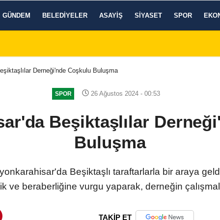
GÜNDEM
BELEDIYELER
ASAYIŞ
SIYASET
SPOR
EKO
eşiktaşlılar Derneği'nde Coşkulu Buluşma
26 Ağustos 2024 - 00:53
SPOR
ar'da Beşiktaşlılar Derneğ
Buluşma
nkarahisar'da Beşiktaşlı taraftarlarla bir araya geldi
lik ve beraberliğine vurgu yaparak, derneğin çalışmalar
TAKİP ET