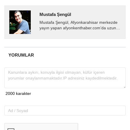
Mustafa Şengül
Mustafa Şengül, Afyonkarahisar merkezde
yayın yapan afyonkenthaber.com’da uzun
yıllardır yerel internet medyasında görev
almakta, haber akışı...
YORUMLAR