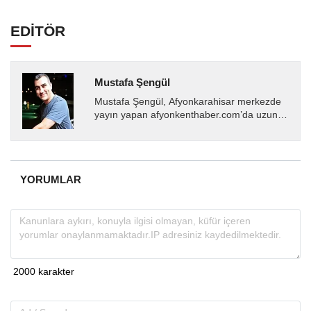
EDİTÖR
Mustafa Şengül
Mustafa Şengül, Afyonkarahisar merkezde
yayın yapan afyonkenthaber.com’da uzun
yıllardır yerel internet medyasında görev
almakta, haber akışı...
YORUMLAR