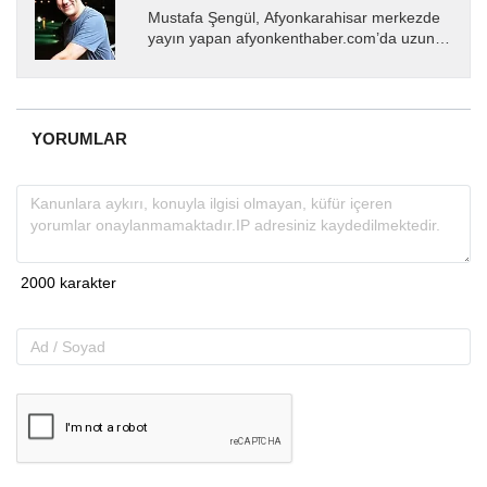
Mustafa Şengül, Afyonkarahisar merkezde
yayın yapan afyonkenthaber.com’da uzun
yıllardır yerel internet medyasında görev
almakta, haber akışı...
YORUMLAR