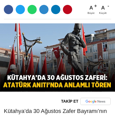
A
A
Büyüt
Küçült
TAKİP ET
Kütahya’da 30 Ağustos Zafer Bayramı’nın