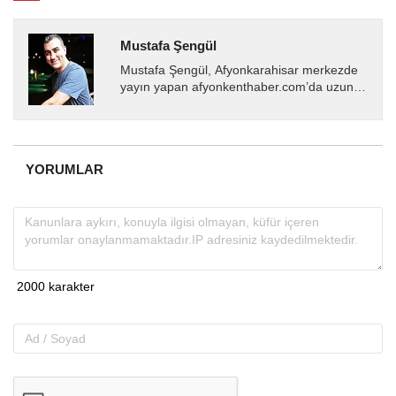
Mustafa Şengül
Mustafa Şengül, Afyonkarahisar merkezde
yayın yapan afyonkenthaber.com’da uzun
yıllardır yerel internet medyasında görev
almakta, haber akışı...
YORUMLAR