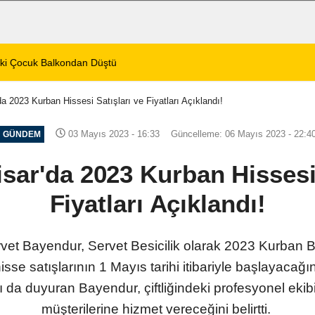
aki Çocuk Balkondan Düştü
11:39
Emiralioğlu Afyonk
a 2023 Kurban Hissesi Satışları ve Fiyatları Açıklandı!
03 Mayıs 2023 - 16:33
Güncelleme: 06 Mayıs 2023 - 22:4
GÜNDEM
sar'da 2023 Kurban Hissesi 
Fiyatları Açıklandı!
vet Bayendur, Servet Besicilik olarak 2023 Kurban Ba
se satışlarının 1 Mayıs tarihi itibariyle başlayacağını
rını da duyuran Bayendur, çiftliğindeki profesyonel eki
müşterilerine hizmet vereceğini belirtti.