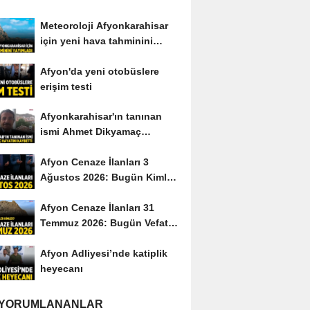
Meteoroloji Afyonkarahisar
için yeni hava tahminini
yayımladı
Afyon'da yeni otobüslere
erişim testi
Afyonkarahisar'ın tanınan
ismi Ahmet Dikyamaç
hayatını kaybetti
Afyon Cenaze İlanları 3
Ağustos 2026: Bugün Kimler
Vefat Etti?
Afyon Cenaze İlanları 31
Temmuz 2026: Bugün Vefat
Edenler Kimler?
Afyon Adliyesi’nde katiplik
heyecanı
 YORUMLANANLAR