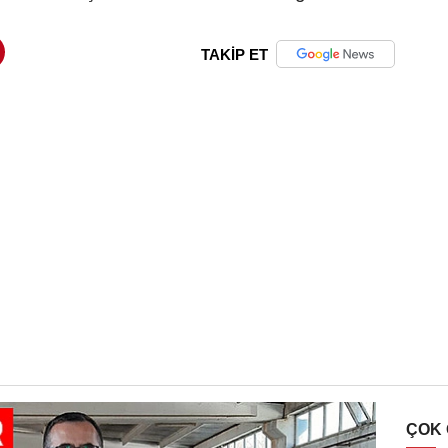
TAKİP ET
ÇOK