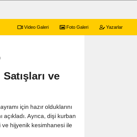
Video Galeri
Foto Galeri
Yazarlar
arahisar'da tarımsal üretimi sahada inceledi
11:19
Şuhut't
0
Satışları ve
yramı için hazır olduklarını
 açıkladı. Ayrıca, dişi kurban
bi ve hijyenik kesimhanesi ile