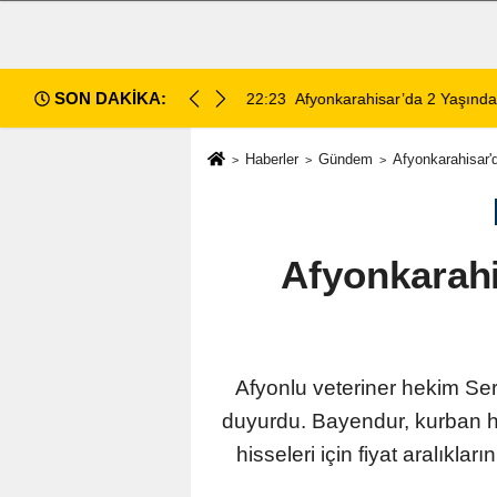
SON DAKİKA:
vukat Tutuklandı
22:23
Afyonkarahisar’da 2 Yaşınd
Haberler
Gündem
Afyonkarahisar'd
Afyonkarahi
Afyonlu veteriner hekim Ser
duyurdu. Bayendur, kurban his
hisseleri için fiyat aralıkla