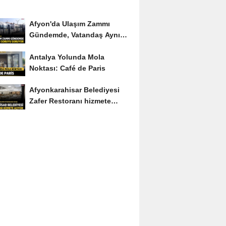
Afyon'da Ulaşım Zammı
Gündemde, Vatandaş Aynı
Soruyu Soruyor
Antalya Yolunda Mola
Noktası: Café de Paris
Afyonkarahisar Belediyesi
Zafer Restoranı hizmete
açıyor