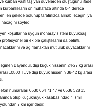
 ve kurban vasfı taşıyan düvelerden oluştuğunu ifade
n kurbanlıkların ön muhafaza altında 0-4 derece
enilen şekilde bölünüp tarafınızca alınabileceğini ya
ınacağını söyledi.
 hijyen koşullarına uygun monaray sistem büyükbaş
fesyonel bir ekiple çalıştıklarını da belirtti.
 sunacaklarını ve ağırlamaktan mutluluk duyacaklarını
 değinen Bayendur, dişi küçük hissenin 24-27 kg arası
 arası 10800 TL ve dişi büyük hissenin 38-42 kg arası
ı.
telefon numaraları 0530 664 71 47 ve 0536 528 13
rgahında olup Küçükhüyük kasabasındadır. İzmir
 yolundan 7 km içeridedir.