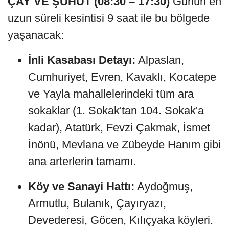
ÇAY VE ŞUHUT (08:30 – 17:30)
Günün en
uzun süreli kesintisi 9 saat ile bu bölgede
yaşanacak:
İnli Kasabası Detayı:
Alpaslan,
Cumhuriyet, Evren, Kavaklı, Kocatepe
ve Yayla mahallelerindeki tüm ara
sokaklar (1. Sokak'tan 104. Sokak'a
kadar), Atatürk, Fevzi Çakmak, İsmet
İnönü, Mevlana ve Zübeyde Hanım gibi
ana arterlerin tamamı.
Köy ve Sanayi Hattı:
Aydoğmuş,
Armutlu, Bulanık, Çayıryazı,
Devederesi, Göcen, Kılıçyaka köyleri.