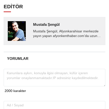
EDİTÖR
Mustafa Şengül
Mustafa Şengül, Afyonkarahisar merkezde
yayın yapan afyonkenthaber.com’da uzun
yıllardır yerel internet medyasında görev
almakta, haber akışı...
YORUMLAR