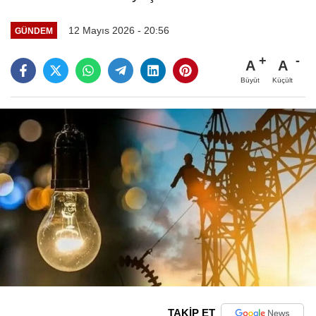
12 Mayıs 2026 - 20:56
GÜNDEM
A
A
Büyüt
Küçült
TAKİP ET