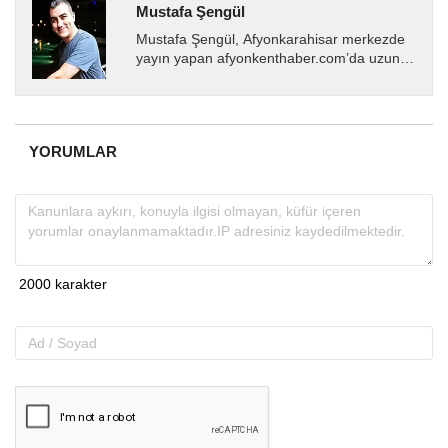
Mustafa Şengül
Mustafa Şengül, Afyonkarahisar merkezde
yayın yapan afyonkenthaber.com’da uzun
yıllardır yerel internet medyasında görev
almakta, haber akışı...
YORUMLAR