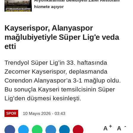
Afyonkarahisar Belediyesi Zafer Restoranı
hizmete açıyor
Kayserispor, Alanyaspor
mağlubiyetiyle Süper Lig'e veda
etti
Trendyol Süper Lig’in 33. haftasında
Zecorner Kayserispor, deplasmanda
Corendon Alanyaspor’a 3-1 mağlup oldu.
Bu sonuçla Kayseri temsilcisinin Süper
Lig’den düşmesi kesinleşti.
10 Mayıs 2026 - 03:43
SPOR
A
A