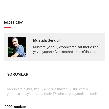
EDİTÖR
Mustafa Şengül
Mustafa Şengül, Afyonkarahisar merkezde
yayın yapan afyonkenthaber.com’da uzun
yıllardır yerel internet medyasında görev
almakta, haber akışı...
YORUMLAR