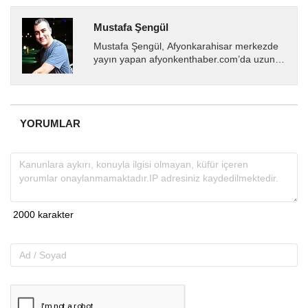
Mustafa Şengül
Mustafa Şengül, Afyonkarahisar merkezde
yayın yapan afyonkenthaber.com’da uzun
yıllardır yerel internet medyasında görev
almakta, haber akışı...
YORUMLAR