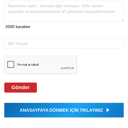
Gönder
ANASAYFAYA DÖNMEK İÇİN TIKLAYINIZ