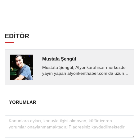
EDİTÖR
Mustafa Şengül
Mustafa Şengül, Afyonkarahisar merkezde
yayın yapan afyonkenthaber.com’da uzun
yıllardır yerel internet medyasında görev
almakta, haber akışı...
YORUMLAR