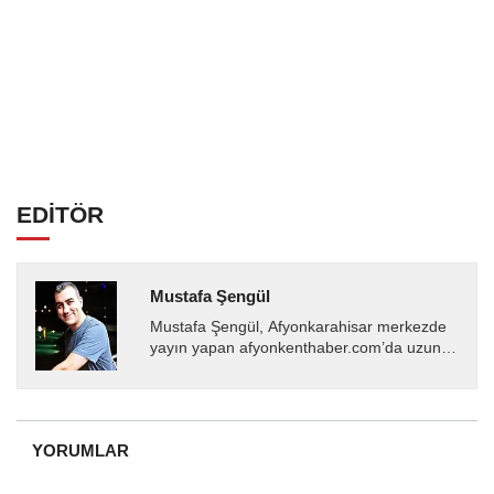
EDİTÖR
Mustafa Şengül
Mustafa Şengül, Afyonkarahisar merkezde
yayın yapan afyonkenthaber.com’da uzun
yıllardır yerel internet medyasında görev
almakta, haber akışı...
YORUMLAR