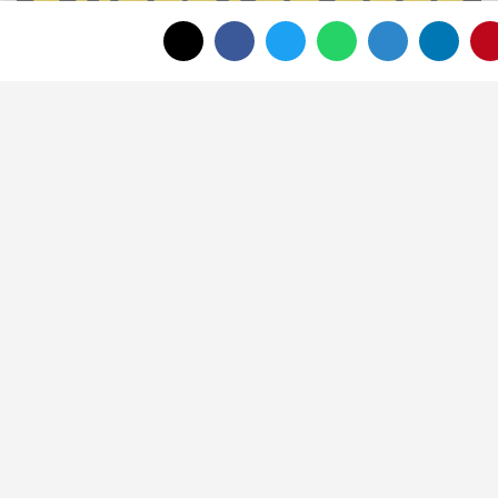
Afyon Cenaze İlanları 3 Ağustos 2026:
Bugün Kimler Vefat Etti?
Denize girmek için geldi, hayatını
kaybetti: Gazi Uzman Çavuş Ünal
Cak'tan acı haber