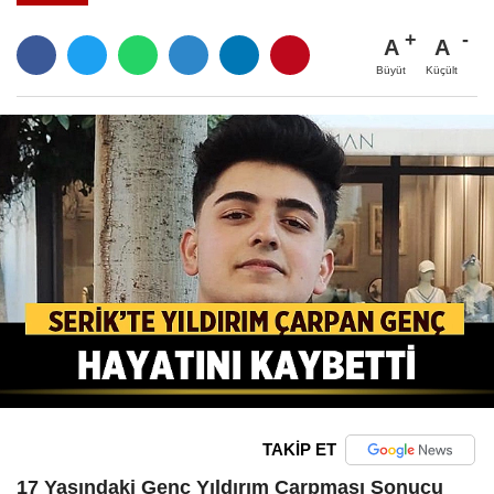
A
A
Büyüt
Küçült
TAKİP ET
17 Yaşındaki Genç Yıldırım Çarpması Sonucu