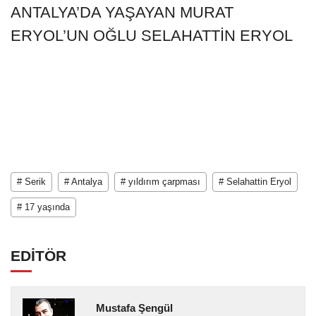
ANTALYA’DA YAŞAYAN MURAT
ERYOL’UN OĞLU SELAHATTİN ERYOL
# Serik
# Antalya
# yıldırım çarpması
# Selahattin Eryol
# 17 yaşında
EDİTÖR
Mustafa Şengül