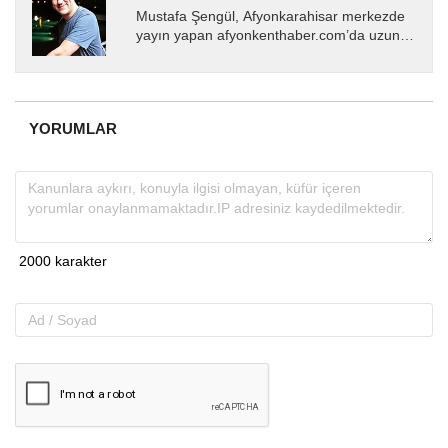
Mustafa Şengül, Afyonkarahisar merkezde
yayın yapan afyonkenthaber.com’da uzun
yıllardır yerel internet medyasında görev
almakta, haber akışı...
YORUMLAR