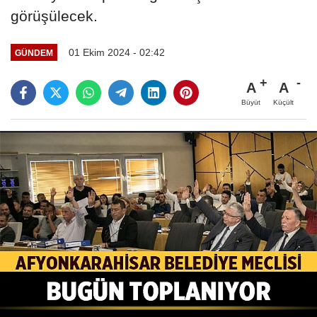
görüşülecek.
01 Ekim 2024 - 02:42
GÜNDEM
A
A
Büyüt
Küçült