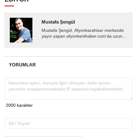
Mustafa Şengül
Mustafa Şengül, Afyonkarahisar merkezde
yayın yapan afyonkenthaber.com’da uzun
yıllardır yerel internet medyasında görev
almakta, haber akışı...
YORUMLAR