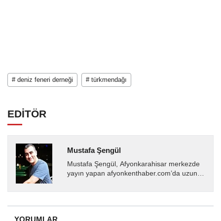
# deniz feneri derneği
# türkmendağı
EDİTÖR
Mustafa Şengül
Mustafa Şengül, Afyonkarahisar merkezde
yayın yapan afyonkenthaber.com’da uzun
yıllardır yerel internet medyasında görev
almakta, haber akışı...
YORUMLAR