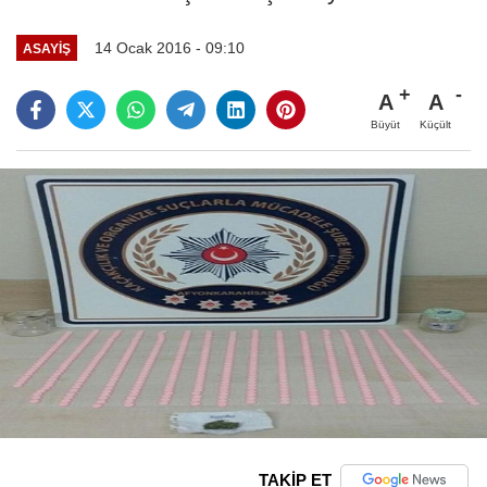
14 Ocak 2016 - 09:10
ASAYIŞ
A
A
Büyüt
Küçült
TAKİP ET