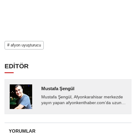
# afyon uyuşturucu
EDİTÖR
Mustafa Şengül
Mustafa Şengül, Afyonkarahisar merkezde
yayın yapan afyonkenthaber.com’da uzun
yıllardır yerel internet medyasında görev
almakta, haber akışı...
YORUMLAR