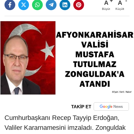
A
A
Büyüt
Küçült
TAKİP ET
Cumhurbaşkanı Recep Tayyip Erdoğan,
Valiler Kararnamesini imzaladı. Zonguldak