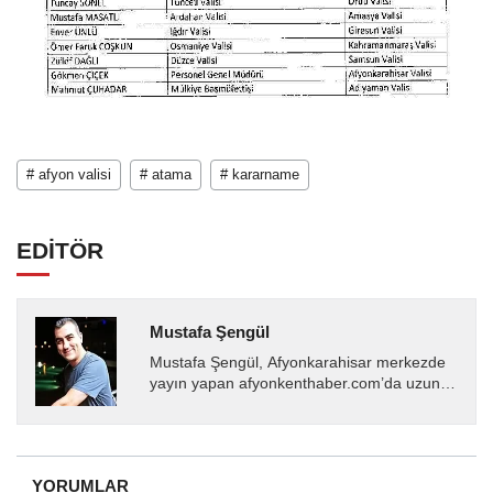
# afyon valisi
# atama
# kararname
EDİTÖR
Mustafa Şengül
Mustafa Şengül, Afyonkarahisar merkezde
yayın yapan afyonkenthaber.com’da uzun
yıllardır yerel internet medyasında görev
almakta, haber akışı...
YORUMLAR