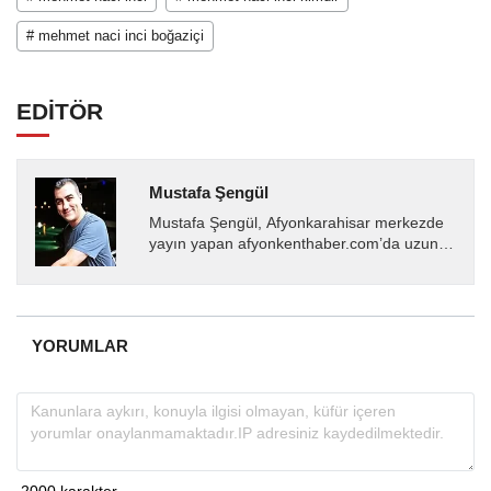
# mehmet naci inci boğaziçi
EDİTÖR
Mustafa Şengül
Mustafa Şengül, Afyonkarahisar merkezde
yayın yapan afyonkenthaber.com’da uzun
yıllardır yerel internet medyasında görev
almakta, haber akışı...
YORUMLAR