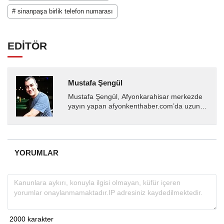
# sinanpaşa birlik telefon numarası
EDİTÖR
Mustafa Şengül
Mustafa Şengül, Afyonkarahisar merkezde
yayın yapan afyonkenthaber.com’da uzun
yıllardır yerel internet medyasında görev
almakta, haber akışı...
YORUMLAR