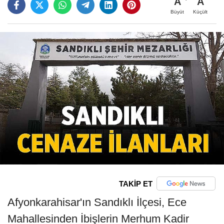
A
A
Büyüt
Küçült
TAKİP ET
Afyonkarahisar'ın Sandıklı İlçesi, Ece
Mahallesinden İbişlerin Merhum Kadir