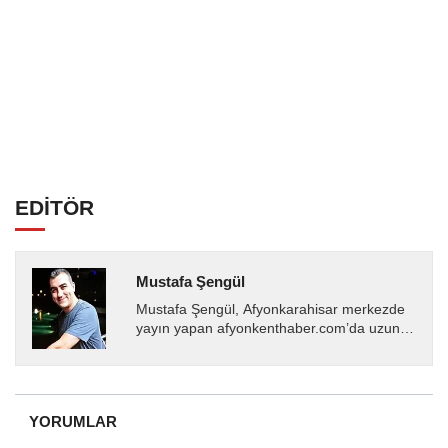
EDİTÖR
Mustafa Şengül
Mustafa Şengül, Afyonkarahisar merkezde
yayın yapan afyonkenthaber.com’da uzun
yıllardır yerel internet medyasında görev
almakta, haber akışı...
YORUMLAR