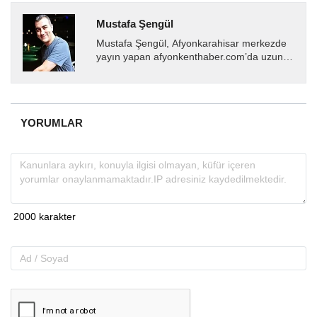
Mustafa Şengül
Mustafa Şengül, Afyonkarahisar merkezde
yayın yapan afyonkenthaber.com’da uzun
yıllardır yerel internet medyasında görev
almakta, haber akışı...
YORUMLAR