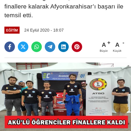
finallere kalarak Afyonkarahisar’ı başarı ile
temsil etti.
24 Eylül 2020 - 18:07
EĞITIM
A
A
Büyüt
Küçült