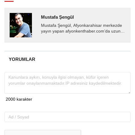
Mustafa Şengül
Mustafa Şengül, Afyonkarahisar merkezde
yayın yapan afyonkenthaber.com’da uzun
yıllardır yerel internet medyasında görev
almakta, haber akışı...
YORUMLAR