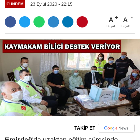
23 Eylül 2020 - 22:15
GÜNDEM
A
A
Büyüt
Küçült
TAKİP ET
Emirdağ
'da uzaktan eğitim sürecinde