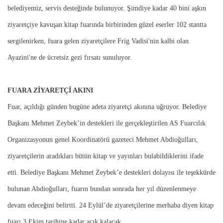
belediyemiz, servis desteğinde bulunuyor. Şimdiye kadar 40 bini aşkın
ziyaretçiye kavuşan kitap fuarında birbirinden güzel eserler 102 stantta
sergilenirken, fuara gelen ziyaretçilere Frig Vadisi'nin kalbi olan
Ayazini'ne de ücretsiz gezi fırsatı sunuluyor.
FUARA ZİYARETÇİ AKINI
Fuar, açıldığı günden bugüne adeta ziyaretçi akınına uğruyor. Belediye
Başkanı Mehmet Zeybek’in destekleri ile gerçekleştirilen AS Fuarcılık
Organizasyonun genel Koordinatörü gazeteci Mehmet Abdioğulları,
ziyaretçilerin aradıkları bütün kitap ve yayınları bulabildiklerini ifade
etti. Belediye Başkanı Mehmet Zeybek’e destekleri dolayısı ile teşekkürde
bulunan Abdioğulları, fuarın bundan sonrada her yıl düzenlenmeye
devam edeceğini belirtti. 24 Eylül’de ziyaretçilerine merhaba diyen kitap
fuarı 3 Ekim tarihine kadar açık kalacak.