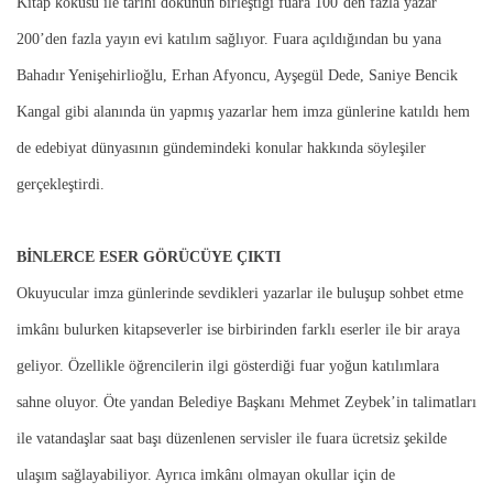
Kitap kokusu ile tarihi dokunun birleştiği fuara 100’den fazla yazar
200’den fazla yayın evi katılım sağlıyor. Fuara açıldığından bu yana
Bahadır Yenişehirlioğlu, Erhan Afyoncu, Ayşegül Dede, Saniye Bencik
Kangal gibi alanında ün yapmış yazarlar hem imza günlerine katıldı hem
de edebiyat dünyasının gündemindeki konular hakkında söyleşiler
gerçekleştirdi.
BİNLERCE ESER GÖRÜCÜYE ÇIKTI
Okuyucular imza günlerinde sevdikleri yazarlar ile buluşup sohbet etme
imkânı bulurken kitapseverler ise birbirinden farklı eserler ile bir araya
geliyor. Özellikle öğrencilerin ilgi gösterdiği fuar yoğun katılımlara
sahne oluyor. Öte yandan Belediye Başkanı Mehmet Zeybek’in talimatları
ile vatandaşlar saat başı düzenlenen servisler ile fuara ücretsiz şekilde
ulaşım sağlayabiliyor. Ayrıca imkânı olmayan okullar için de