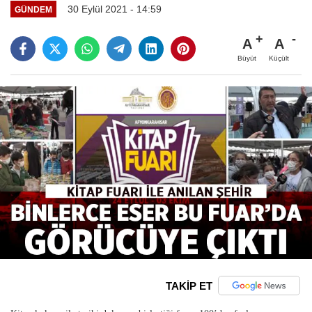
30 Eylül 2021 - 14:59
GÜNDEM
A
A
Büyüt
Küçült
TAKİP ET