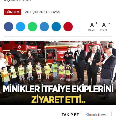
30 Eylül 2021 - 14:55
GÜNDEM
A
A
Büyüt
Küçült
TAKİP ET