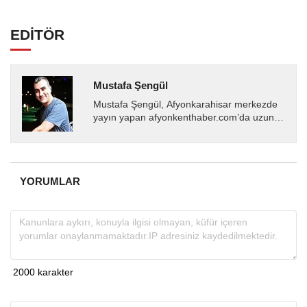
EDİTÖR
Mustafa Şengül
Mustafa Şengül, Afyonkarahisar merkezde
yayın yapan afyonkenthaber.com’da uzun
yıllardır yerel internet medyasında görev
almakta, haber akışı...
YORUMLAR