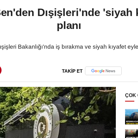
'den Dışişleri'nde 'siyah k
planı
şleri Bakanlığı'nda iş bırakma ve siyah kıyafet eyl
TAKİP ET
ÇOK