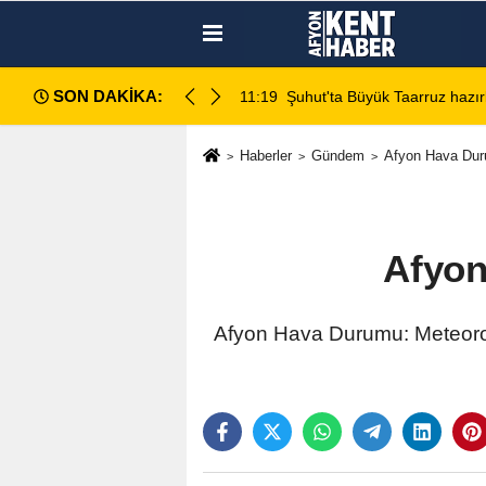
SON DAKİKA:
da değerlendirildi
11:18
Afyon Cenaze İlanları: 7 Ağus
Haberler
Gündem
Afyon Hava Dur
Afyon
Afyon Hava Durumu: Meteorolo