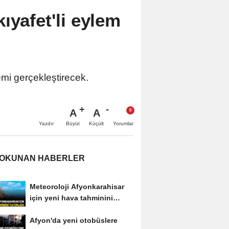
ıyafet'li eylem
emi gerçekleştirecek.
A
A
Büyüt
Küçült
Yazdır
Yorumlar
 OKUNAN HABERLER
Meteoroloji Afyonkarahisar
için yeni hava tahminini
yayımladı
Afyon'da yeni otobüslere