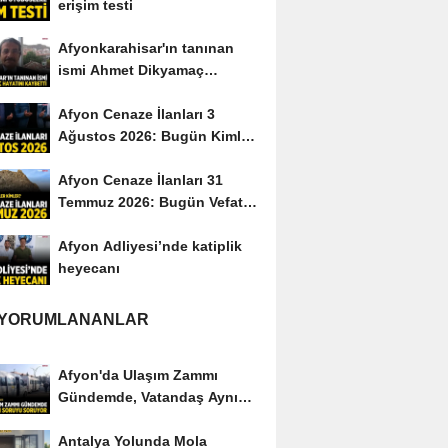
erişim testi
Afyonkarahisar'ın tanınan
ismi Ahmet Dikyamaç
hayatını kaybetti
Afyon Cenaze İlanları 3
Ağustos 2026: Bugün Kimler
Vefat Etti?
Afyon Cenaze İlanları 31
Temmuz 2026: Bugün Vefat
Edenler Kimler?
Afyon Adliyesi’nde katiplik
heyecanı
 YORUMLANANLAR
Afyon'da Ulaşım Zammı
Gündemde, Vatandaş Aynı
Soruyu Soruyor
Antalya Yolunda Mola