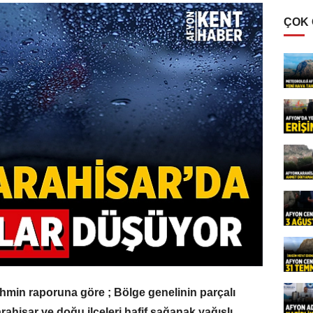
ÇOK
min raporuna göre ; Bölge genelinin parçalı
ahisar ve doğu ilçeleri hafif sağanak yağışlı