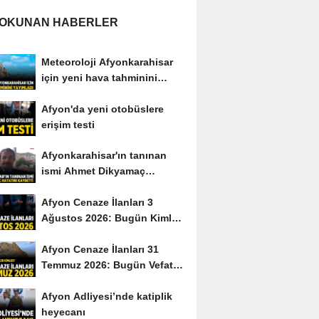
 OKUNAN HABERLER
Meteoroloji Afyonkarahisar
için yeni hava tahminini
yayımladı
Afyon'da yeni otobüslere
erişim testi
Afyonkarahisar'ın tanınan
ismi Ahmet Dikyamaç
hayatını kaybetti
Afyon Cenaze İlanları 3
Ağustos 2026: Bugün Kimler
Vefat Etti?
Afyon Cenaze İlanları 31
Temmuz 2026: Bugün Vefat
Edenler Kimler?
Afyon Adliyesi’nde katiplik
heyecanı