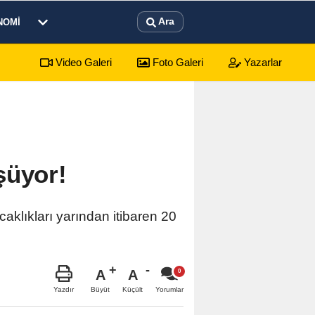
Ara
NOMI
Video Galeri
Foto Galeri
Yazarlar
sürecek festival programı açıklandı
01:17
Emekli
şüyor!
klıkları yarından itibaren 20
A
A
Büyüt
Küçült
Yazdır
Yorumlar