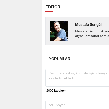
EDİTÖR
Mustafa Şengül
Mustafa Şengül, Afyo
afyonkenthaber.com’da
almakta, haber akışı..
YORUMLAR