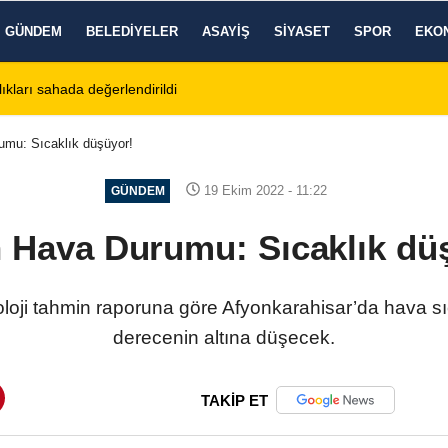
GÜNDEM
BELEDIYELER
ASAYIŞ
SIYASET
SPOR
EKO
tos 2026 Cuma Defin Bilgileri Açıklandı
01:31
Dinar'da beş gün 
umu: Sıcaklık düşüyor!
19 Ekim 2022 - 11:22
GÜNDEM
 Hava Durumu: Sıcaklık dü
ji tahmin raporuna göre Afyonkarahisar’da hava sıca
derecenin altına düşecek.
TAKİP ET