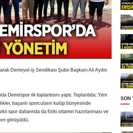
arak Demiryol-iş Sendikası Şube Başkanı Ali Aydın
da Demirspor ilk toplantısını yaptı. Toplantıda; Yeni
SON
likler, başarılı sporcuların kulüp bünyesinde
rklı spor dallarında da fiziki ortamın hazırlanması ve
leri görüşüldü.