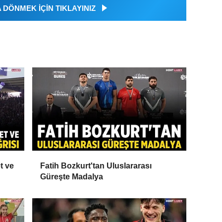
DÖNMEK İÇİN TIKLAYINIZ
t ve
Fatih Bozkurt'tan Uluslararası
Güreşte Madalya