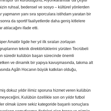
emirspor’un kurulduğunu, Afyonkarahisar’da çeşitli
imizin ruhsal, bedensel ve sosyo – kültürel yönlerden
r yapmanın yanı sıra sporculara istihdam yaratan bir
sonra da sportif faaliyetlerde daha geniş kitlelere
atılacağını ifade etti.
er Amatör ligde her yıl ilk sıraları zorlayan
ruplarının teknik direktörlüklerini yürüten Tecrübeli
n süredir kulübün başarı sürecinde önemli
retken ve dinamik bir yapıya kavuşmasında, takıma alt
asında Agâh Hocanın büyük katkıları olduğu,
iş dokuz yıldır ilimiz sporuna hizmet veren kulübün
meyeceğini, Kulübün özellikle son on yıldır futbol
ler olmak üzere sekiz kategoride başarılı sonuçlara