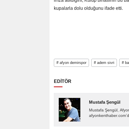
imza atıldığını, Kulüp binasının bu b
kupalarla dolu olduğunu ifade etti.
# afyon demirspor
# adem sivri
# b
EDİTÖR
Mustafa Şengül
Mustafa Şengül, Afyo
afyonkenthaber.com’da
almakta, haber akışı..