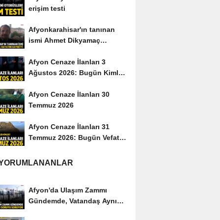
erişim testi
Afyonkarahisar'ın tanınan
ismi Ahmet Dikyamaç
hayatını kaybetti
Afyon Cenaze İlanları 3
Ağustos 2026: Bugün Kimler
Vefat Etti?
Afyon Cenaze İlanları 30
Temmuz 2026
Afyon Cenaze İlanları 31
Temmuz 2026: Bugün Vefat
Edenler Kimler?
 YORUMLANANLAR
Afyon'da Ulaşım Zammı
Gündemde, Vatandaş Aynı
Soruyu Soruyor