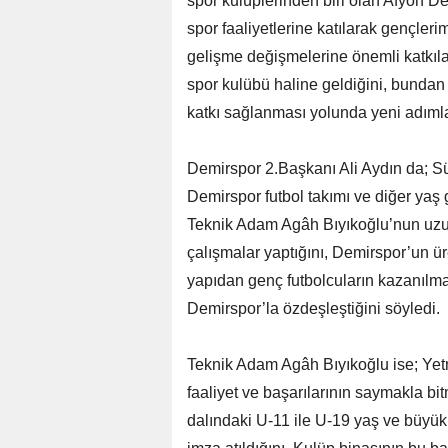
spor kulüplerinden biri olan Afyon D
spor faaliyetlerine katılarak gençler
gelişme değişmelerine önemli katkıla
spor kulübü haline geldiğini, bundan 
katkı sağlanması yolunda yeni adımlar 
Demirspor 2.Başkanı Ali Aydın da; Süp
Demirspor futbol takımı ve diğer yaş g
Teknik Adam Agâh Bıyıkoğlu’nun uzu
çalışmalar yaptığını, Demirspor’un ü
yapıdan genç futbolcuların kazanılm
Demirspor’la özdeşleştiğini söyledi.
Teknik Adam Agâh Bıyıkoğlu ise; Yetm
faaliyet ve başarılarının saymakla bit
dalındaki U-11 ile U-19 yaş ve büyük