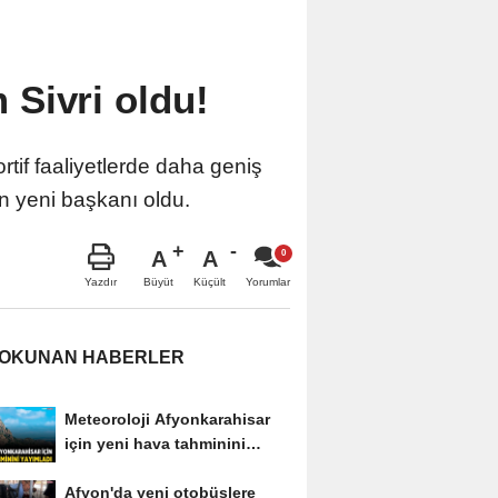
Sivri oldu!
if faaliyetlerde daha geniş
un yeni başkanı oldu.
A
A
Büyüt
Küçült
Yazdır
Yorumlar
 OKUNAN HABERLER
Meteoroloji Afyonkarahisar
için yeni hava tahminini
yayımladı
Afyon'da yeni otobüslere