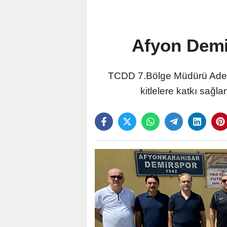
Afyon Demi
TCDD 7.Bölge Müdürü Adem S
kitlelere katkı sağl