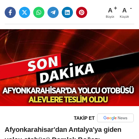
A
A
Büyüt
Küçült
TAKİP ET
Afyonkarahisar'dan Antalya'ya giden