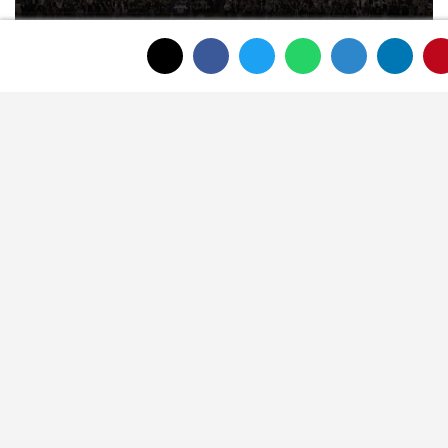
Afyonspor için destek çağrısı:
Taraftarlar bu akşam Zafer
Meydanı'nda buluşacak
Şuhut Belediyesi Voleybol Okulu yaz