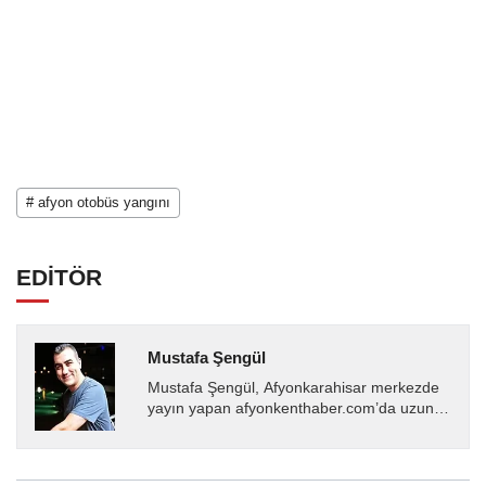
# afyon otobüs yangını
EDİTÖR
Mustafa Şengül
Mustafa Şengül, Afyonkarahisar merkezde
yayın yapan afyonkenthaber.com’da uzun
yıllardır yerel internet medyasında görev
almakta, haber akışı...