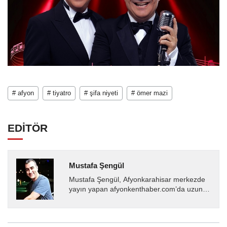
# afyon
# tiyatro
# şifa niyeti
# ömer mazi
EDİTÖR
Mustafa Şengül
Mustafa Şengül, Afyonkarahisar merkezde
yayın yapan afyonkenthaber.com’da uzun
yıllardır yerel internet medyasında görev
almakta, haber akışı...