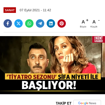
07 Eylül 2021 - 11:42
SANAT
A
A
Büyüt
Küçült
TAKİP ET