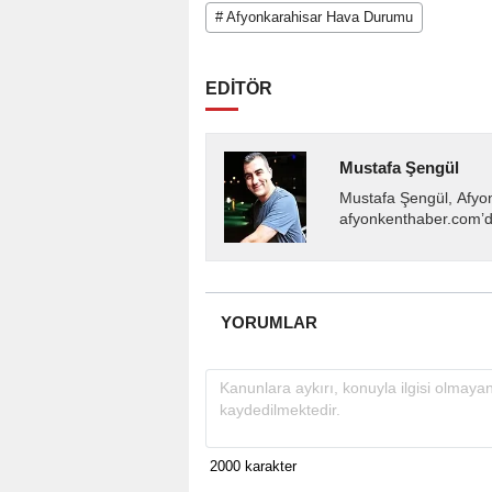
# Afyonkarahisar Hava Durumu
EDİTÖR
Mustafa Şengül
Mustafa Şengül, Afyo
afyonkenthaber.com’da
almakta, haber akışı..
YORUMLAR