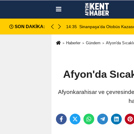
SON DAKİKA:
 Yaralı
14:40
Afyon Cenaze İlanları: 8 A
Haberler
Gündem
Afyon'da Sıcakl
Afyon'da Sıcak
Afyonkarahisar ve çevresindek
ha