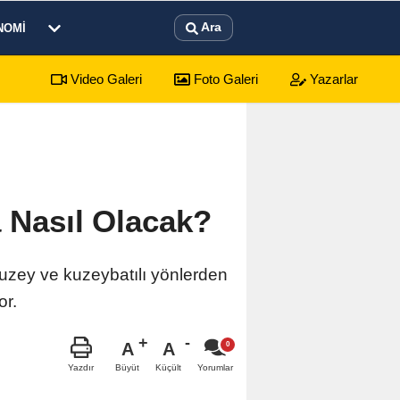
Ara
NOMI
Video Galeri
Foto Galeri
Yazarlar
a Nasıl Olacak?
kuzey ve kuzeybatılı yönlerden
or.
A
A
Büyüt
Küçült
Yazdır
Yorumlar