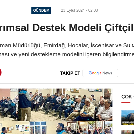
23 Eylül 2024 - 02:08
GÜNDEM
ımsal Destek Modeli Çiftçil
rman Müdürlüğü, Emirdağ, Hocalar, İscehisar ve Sultan
ası ve yeni destekleme modelini içeren bilgilendirme 
TAKİP ET
ÇOK