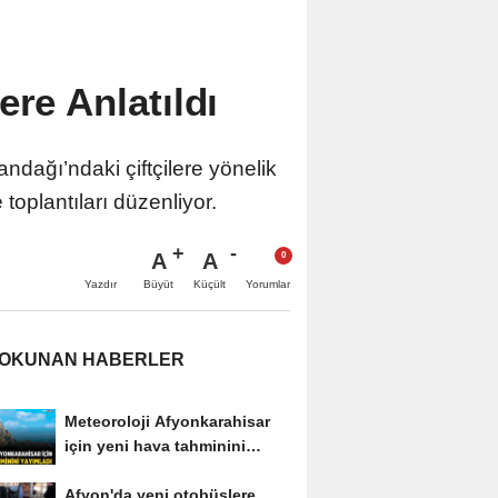
ere Anlatıldı
dağı’ndaki çiftçilere yönelik
toplantıları düzenliyor.
A
A
Büyüt
Küçült
Yazdır
Yorumlar
 OKUNAN HABERLER
Meteoroloji Afyonkarahisar
için yeni hava tahminini
yayımladı
Afyon'da yeni otobüslere