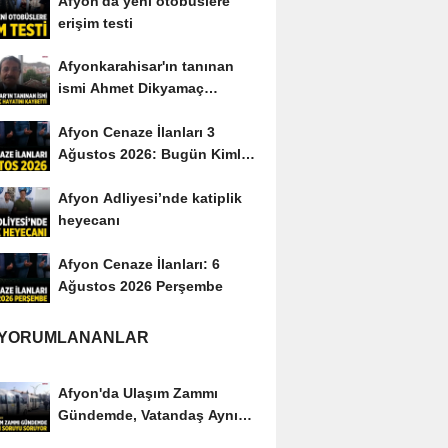
Afyon'da yeni otobüslere
erişim testi
Afyonkarahisar'ın tanınan
ismi Ahmet Dikyamaç
hayatını kaybetti
Afyon Cenaze İlanları 3
Ağustos 2026: Bugün Kimler
Vefat Etti?
Afyon Adliyesi’nde katiplik
heyecanı
Afyon Cenaze İlanları: 6
Ağustos 2026 Perşembe
 YORUMLANANLAR
Afyon'da Ulaşım Zammı
Gündemde, Vatandaş Aynı
Soruyu Soruyor