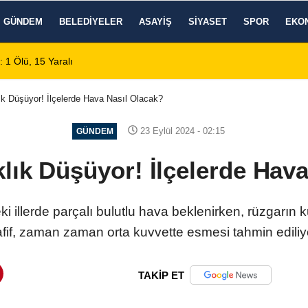
GÜNDEM
BELEDIYELER
ASAYIŞ
SIYASET
SPOR
EKO
ğustos 2026
ık Düşüyor! İlçelerde Hava Nasıl Olacak?
23 Eylül 2024 - 02:15
GÜNDEM
lık Düşüyor! İlçelerde Hav
i illerde parçalı bulutlu hava beklenirken, rüzgarın 
fif, zaman zaman orta kuvvette esmesi tahmin ediliy
TAKİP ET