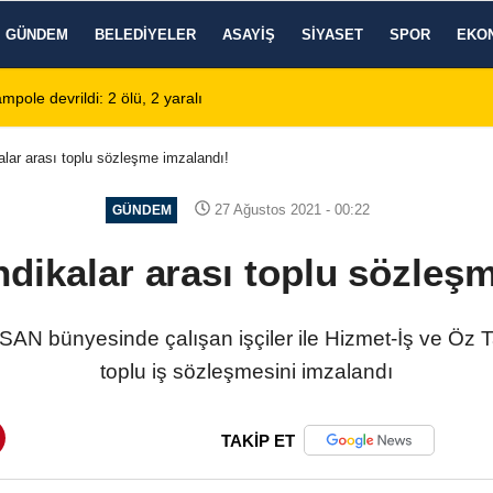
GÜNDEM
BELEDIYELER
ASAYIŞ
SIYASET
SPOR
EKO
2:13
Afyonkarahisar'da Araç Sahiplerinin Tercihi: Halil Engin Oto Yıka
alar arası toplu sözleşme imzalandı!
27 Ağustos 2021 - 00:22
GÜNDEM
dikalar arası toplu sözleş
 bünyesinde çalışan işçiler ile Hizmet-İş ve Öz Ta
toplu iş sözleşmesini imzalandı
TAKİP ET