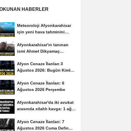
 OKUNAN HABERLER
Meteoroloji Afyonkarahisar
için yeni hava tahminini
yayımladı
Afyonkarahisar'ın tanınan
ismi Ahmet Dikyamaç
hayatını kaybetti
Afyon Cenaze İlanları 3
Ağustos 2026: Bugün Kimler
Vefat Etti?
Afyon Cenaze İlanları: 6
Ağustos 2026 Perşembe
Afyonkarahisar'da iki avukat
arasında silahlı kavga: 1 ağır
yaralı
Afyon Cenaze İlanları: 7
Ağustos 2026 Cuma Defin