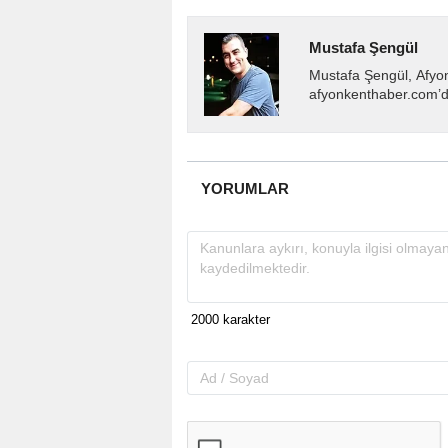
Mustafa Şengül
Mustafa Şengül, Afyo
afyonkenthaber.com’da
almakta, haber akışı..
YORUMLAR