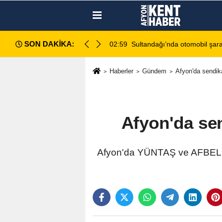
SON DAKİKA:
ndağı’nda otomobil şarampole devrildi: 2 ölü, 2 yaralı
0
Haberler
Gündem
Afyon'da sendik
Afyon'da sen
Afyon'da YÜNTAŞ ve AFBELSAN