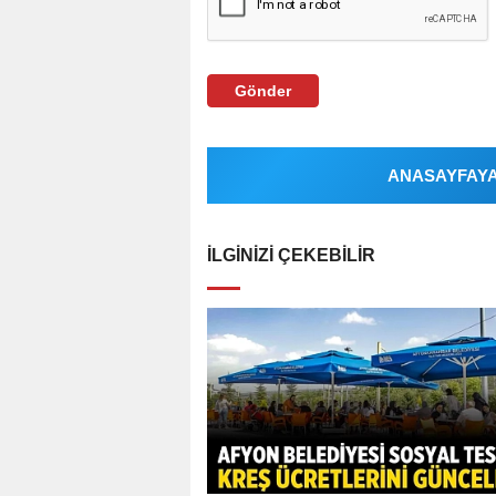
Gönder
ANASAYFAYA 
İLGINIZI ÇEKEBILIR