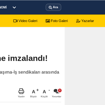
Ara
NOMI
Video Galeri
Foto Galeri
Yazarlar
ma
02:11
Şarkıcı Cansever 59 yaşında hayatını kaybetti
me imzalandı!
şıma-İş sendikaları arasında
A
A
Büyüt
Küçült
Yazdır
Yorumlar