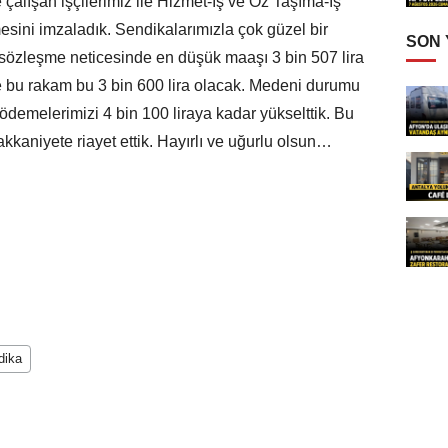
şan işçilerimiz ile Hizmet-İş ve Öz Taşıma-İş
esini imzaladık. Sendikalarımızla çok güzel bir
SON
 sözleşme neticesinde en düşük maaşı 3 bin 507 lira
kte bu rakam bu 3 bin 600 lira olacak. Medeni durumu
ödemelerimizi 4 bin 100 liraya kadar yükselttik. Bu
hakkaniyete riayet ettik. Hayırlı ve uğurlu olsun…
dika