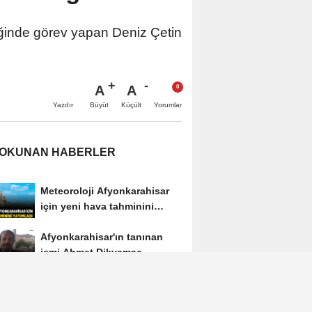
liğinde görev yapan Deniz Çetin
A
A
Büyüt
Küçült
Yazdır
Yorumlar
 OKUNAN HABERLER
Meteoroloji Afyonkarahisar
için yeni hava tahminini
yayımladı
Afyonkarahisar'ın tanınan
ismi Ahmet Dikyamaç
hayatını kaybetti
Afyon Cenaze İlanları 3
Ağustos 2026: Bugün Kimler