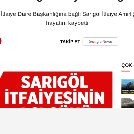
tfaiye Daire Başkanlığına bağlı Sarıgöl İtfaiye Amir
hayatını kaybetti
TAKİP ET
ÇOK