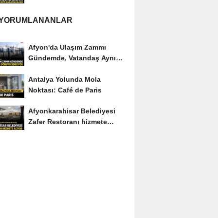
Bilgileri Açıklandı
 YORUMLANANLAR
Afyon'da Ulaşım Zammı
Gündemde, Vatandaş Aynı
Soruyu Soruyor
Antalya Yolunda Mola
Noktası: Café de Paris
Afyonkarahisar Belediyesi
Zafer Restoranı hizmete
açıyor