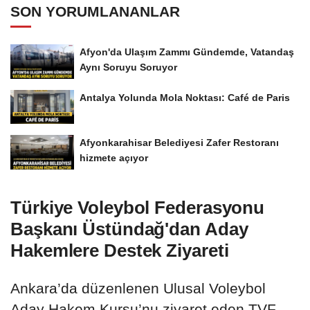
SON YORUMLANANLAR
Afyon'da Ulaşım Zammı Gündemde, Vatandaş
Aynı Soruyu Soruyor
Antalya Yolunda Mola Noktası: Café de Paris
Afyonkarahisar Belediyesi Zafer Restoranı
hizmete açıyor
Türkiye Voleybol Federasyonu
Başkanı Üstündağ'dan Aday
Hakemlere Destek Ziyareti
Ankara’da düzenlenen Ulusal Voleybol
Aday Hakem Kursu’nu ziyaret eden TVF