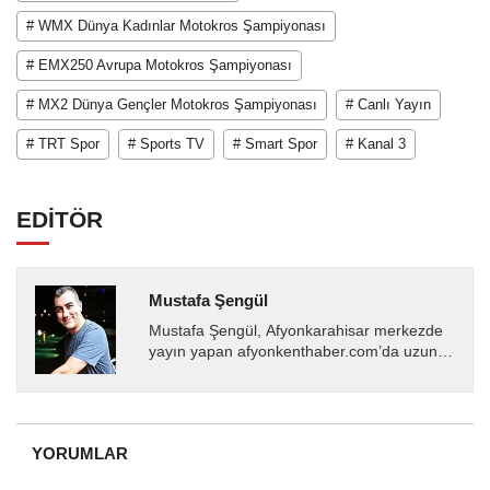
# WMX Dünya Kadınlar Motokros Şampiyonası
# EMX250 Avrupa Motokros Şampiyonası
# MX2 Dünya Gençler Motokros Şampiyonası
# Canlı Yayın
# TRT Spor
# Sports TV
# Smart Spor
# Kanal 3
EDİTÖR
Mustafa Şengül
Mustafa Şengül, Afyonkarahisar merkezde
yayın yapan afyonkenthaber.com’da uzun
yıllardır yerel internet medyasında görev
almakta, haber akışı...
YORUMLAR