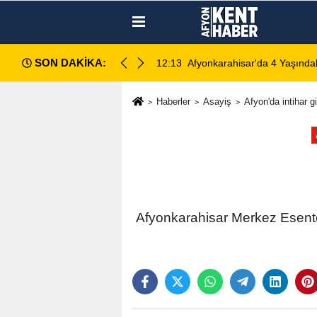
SON DAKİKA:
 Ölümünde 5 Şüpheli Gözaltına Alındı
12:10
Afyon Cenaze İlanları: 6 Ağ
Haberler
Asayiş
Afyon'da intihar gi
Afyonkarahisar Merkez Esentep