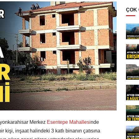
ÇOK
Afyonkarahisar Merkez
Esentepe Mahallesi
nde
 kişi, inşaat halindeki 3 katlı binanın çatısına