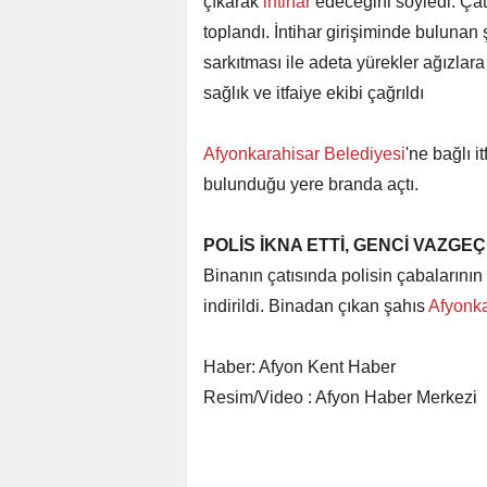
çıkarak
intihar
edeceğini söyledi. Çat
toplandı. İntihar girişiminde bulunan
sarkıtması ile adeta yürekler ağızlara 
sağlık ve itfaiye ekibi çağrıldı
Afyonkarahisar Belediyesi
'ne bağlı i
bulunduğu yere branda açtı.
POLİS İKNA ETTİ, GENCİ VAZGEÇ
Binanın çatısında polisin çabalarının 
indirildi. Binadan çıkan şahıs
Afyonka
Haber: Afyon Kent Haber
Resim/Video : Afyon Haber Merkezi