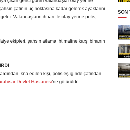
ıya çıkan genci gören vatandaşlar olay yerine
 şahsın çatının uç noktasına kadar gelerek ayaklarını
SON
geldi. Vatandaşların ihbarı ile olay yerine polis,
tfaiye ekipleri, şahsın atlama ihtimaline karşı binanın
İRDİ
ardından ikna edilen kişi, polis eşliğinde çatından
rahisar Devlet Hastanesi
'ne götürüldü.