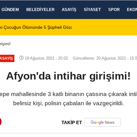
GÜNDEM
BELEDIYELER
ASAYIŞ
SIYASET
SPOR
EKO
ustos 2026 Perşembe
12:04
Afyonkarahisar’da
rişimi!
19 Ağustos 2021 - 20:02
Güncelleme: 20 Ağustos 2021 - 15:
ASAYIŞ
Afyon'da intihar girişimi!
e mahallesinde 3 katlı binanın çatısına çıkarak intih
belirsiz kişi, polisin çabaları ile vazgeçirildi.
TAKİP ET