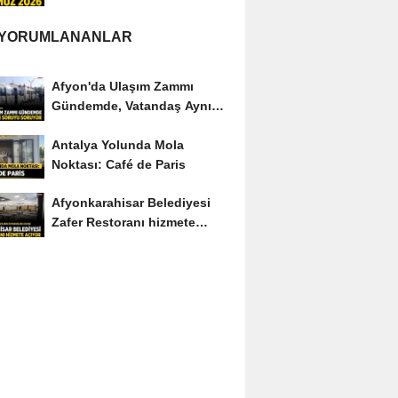
Edenler Kimler?
 YORUMLANANLAR
Afyon'da Ulaşım Zammı
Gündemde, Vatandaş Aynı
Soruyu Soruyor
Antalya Yolunda Mola
Noktası: Café de Paris
Afyonkarahisar Belediyesi
Zafer Restoranı hizmete
açıyor