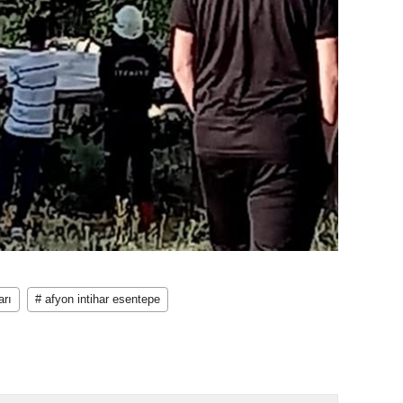
arı
# afyon intihar esentepe