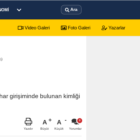
Ara
NOMI
Video Galeri
Foto Galeri
Yazarlar
 mezarlıkta yaşamına son verdi
12:21
Afyonlu
59
ar girişiminde bulunan kimliği
A
A
Büyüt
Küçült
Yazdır
Yorumlar