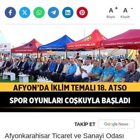
A
A
Büyüt
Küçült
TAKİP ET
Afyonkarahisar Ticaret ve Sanayi Odası