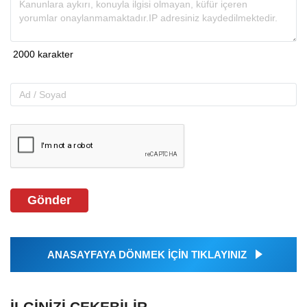
Gönder
ANASAYFAYA DÖNMEK İÇİN TIKLAYINIZ
İLGINIZI ÇEKEBILIR