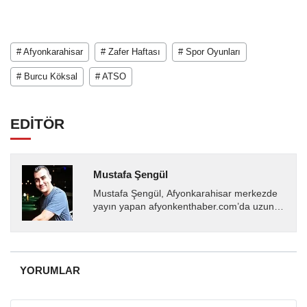
# Afyonkarahisar
# Zafer Haftası
# Spor Oyunları
# Burcu Köksal
# ATSO
EDİTÖR
Mustafa Şengül
Mustafa Şengül, Afyonkarahisar merkezde
yayın yapan afyonkenthaber.com’da uzun
yıllardır yerel internet medyasında görev
almakta, haber akışı...
YORUMLAR