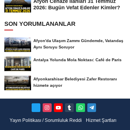
Afyon Cenaze İlanları 31 Temmuz
2026: Bugün Vefat Edenler Kimler?
SON YORUMLANANLAR
Afyon'da Ulaşım Zammı Gündemde, Vatandaş
Aynı Soruyu Soruyor
Antalya Yolunda Mola Noktası: Café de Paris
Afyonkarahisar Belediyesi Zafer Restoranı
hizmete açıyor
Yayın Politikası / Sorumluluk Reddi
Hizmet Şartları