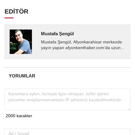
EDİTÖR
Mustafa Şengül
Mustafa Şengül, Afyonkarahisar merkezde
yayın yapan afyonkenthaber.com’da uzun
yıllardır yerel internet medyasında görev
almakta, haber akışı...
YORUMLAR