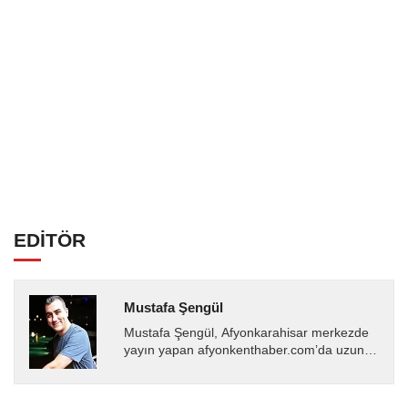
EDİTÖR
Mustafa Şengül
Mustafa Şengül, Afyonkarahisar merkezde
yayın yapan afyonkenthaber.com’da uzun
yıllardır yerel internet medyasında görev
almakta, haber akışı...