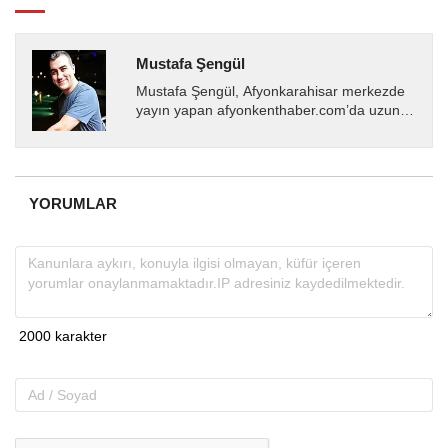
Mustafa Şengül
Mustafa Şengül, Afyonkarahisar merkezde
yayın yapan afyonkenthaber.com’da uzun
yıllardır yerel internet medyasında görev
almakta, haber akışı...
YORUMLAR