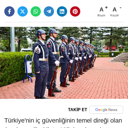
A
A
Büyüt
Küçült
TAKİP ET
Türkiye'nin iç güvenliğinin temel direği olan