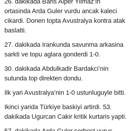
26. dakikada Baris Alper Yilmaz’in
ortasinda Arda Guler vurdu ancak kaleci
cikardi. Donen topta Avustralya kontra atak
baslatti.
27. dakikada Irankunda savunma arkasina
sarkti ve topu aglara gonderdi 1-0.
30. dakikada Abdulkadir Bardakci’nin
sutunda top direkten dondu.
Ilk yari Avustralya’nin 1-0 ustunluguyle bitti.
Ikinci yarida Türkiye baskiyi artirdi. 53.
dakikada Ugurcan Cakir kritik kurtaris yapti.
57. dakikada Arda Guler serbest vurus