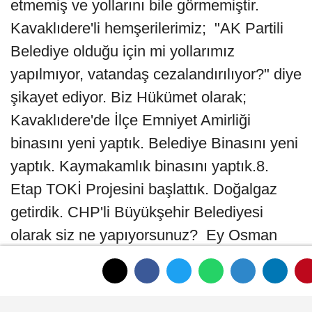
etmemiş ve yollarını bile görmemiştir.
Kavaklıdere'li hemşerilerimiz; "AK Partili
Belediye olduğu için mi yollarımız
yapılmıyor, vatandaş cezalandırılıyor?" diye
şikayet ediyor. Biz Hükümet olarak;
Kavaklıdere'de İlçe Emniyet Amirliği
binasını yeni yaptık. Belediye Binasını yeni
yaptık. Kaymakamlık binasını yaptık.8.
Etap TOKİ Projesini başlattık. Doğalgaz
getirdik. CHP'li Büyükşehir Belediyesi
olarak siz ne yapıyorsunuz? Ey Osman
Gürün, Ey Süleyman Girgin! Ya bu yolu
yapın, ya da yapamayacaksınız maddi
anlamda sıkıntınız varsa, biz de Hükümet