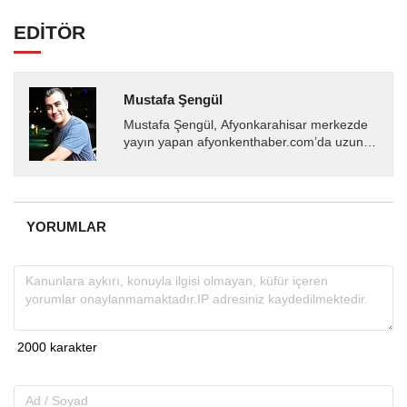
EDİTÖR
Mustafa Şengül
Mustafa Şengül, Afyonkarahisar merkezde
yayın yapan afyonkenthaber.com’da uzun
yıllardır yerel internet medyasında görev
almakta, haber akışı...
YORUMLAR