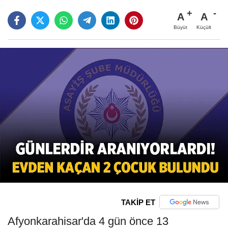
A
A
Büyüt
Küçült
TAKİP ET
Afyonkarahisar'da 4 gün önce 13