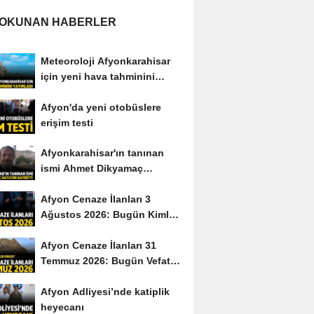
 OKUNAN HABERLER
Meteoroloji Afyonkarahisar
için yeni hava tahminini
yayımladı
Afyon'da yeni otobüslere
erişim testi
Afyonkarahisar'ın tanınan
ismi Ahmet Dikyamaç
hayatını kaybetti
Afyon Cenaze İlanları 3
Ağustos 2026: Bugün Kimler
Vefat Etti?
Afyon Cenaze İlanları 31
Temmuz 2026: Bugün Vefat
Edenler Kimler?
Afyon Adliyesi’nde katiplik
heyecanı