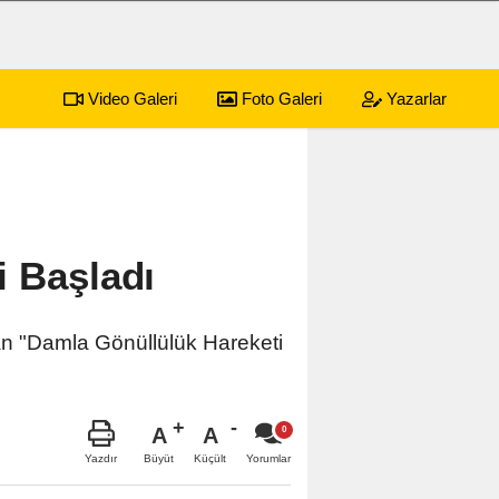
Video Galeri
Foto Galeri
Yazarlar
i Başladı
lan "Damla Gönüllülük Hareketi
A
A
Büyüt
Küçült
Yazdır
Yorumlar