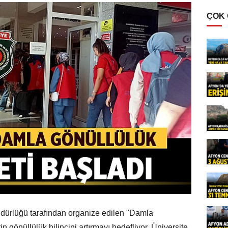
ÇOK
üdürlüğü tarafından organize edilen "Damla
n gönüllülük bilincini artırmayı hedefliyor. Üniversite