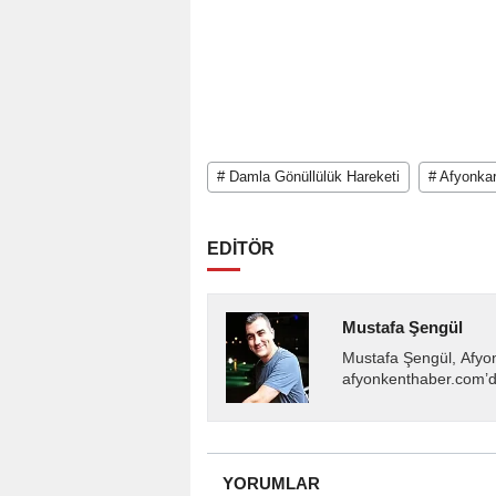
# Damla Gönüllülük Hareketi
# Afyonkar
EDİTÖR
Mustafa Şengül
Mustafa Şengül, Afyo
afyonkenthaber.com’da
almakta, haber akışı..
YORUMLAR