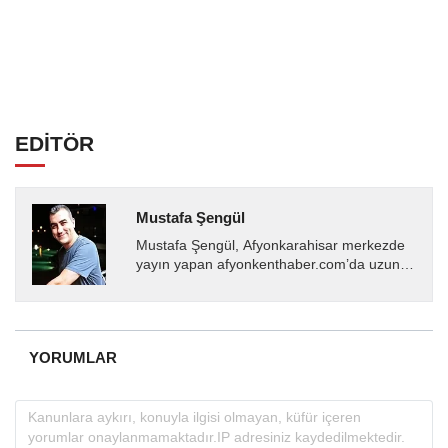
EDİTÖR
Mustafa Şengül
Mustafa Şengül, Afyonkarahisar merkezde
yayın yapan afyonkenthaber.com’da uzun
yıllardır yerel internet medyasında görev
almakta, haber akışı...
YORUMLAR