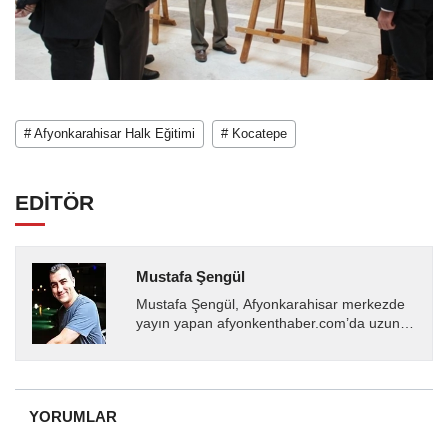
# Afyonkarahisar Halk Eğitimi
# Kocatepe
EDİTÖR
Mustafa Şengül
Mustafa Şengül, Afyonkarahisar merkezde
yayın yapan afyonkenthaber.com’da uzun
yıllardır yerel internet medyasında görev
almakta, haber akışı...
YORUMLAR