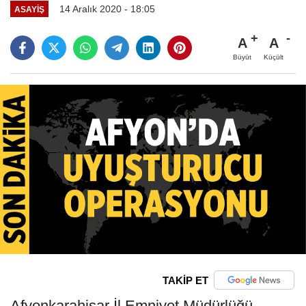
14 Aralık 2020 - 18:05
ASAYIŞ
A
A
Büyüt
Küçült
TAKİP ET
Afyonkarahisar İl Emniyet Müdürlüğü