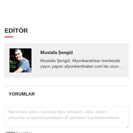
EDİTÖR
Mustafa Şengül
Mustafa Şengül, Afyonkarahisar merkezde
yayın yapan afyonkenthaber.com’da uzun
yıllardır yerel internet medyasında görev
almakta, haber akışı...
YORUMLAR