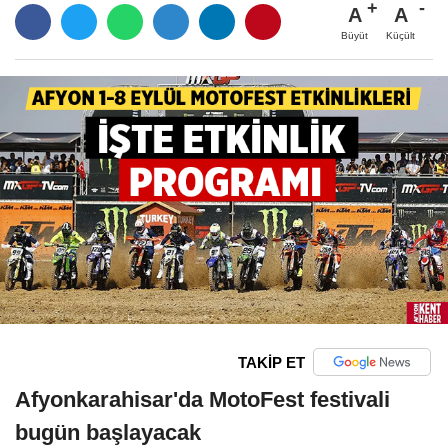
A
A
Büyüt
Küçült
TAKİP ET
Afyonkarahisar'da MotoFest festivali
bugün başlayacak