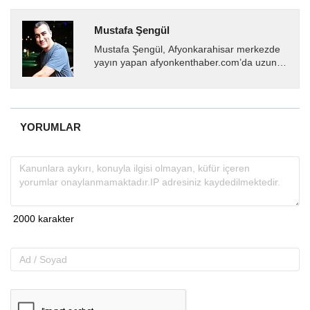
Mustafa Şengül
Mustafa Şengül, Afyonkarahisar merkezde
yayın yapan afyonkenthaber.com’da uzun
yıllardır yerel internet medyasında görev
almakta, haber akışı...
YORUMLAR