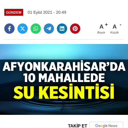
01 Eylül 2021 - 20:49
GÜNDEM
A
A
Büyüt
Küçült
TAKİP ET