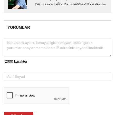
yayın yapan afyonkenthaber.com’da uzun
yıllardır yerel internet medyasında görev
almakta, haber akışı...
YORUMLAR