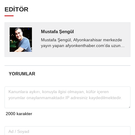
EDİTÖR
Mustafa Şengül
Mustafa Şengül, Afyonkarahisar merkezde
yayın yapan afyonkenthaber.com’da uzun
yıllardır yerel internet medyasında görev
almakta, haber akışı...
YORUMLAR