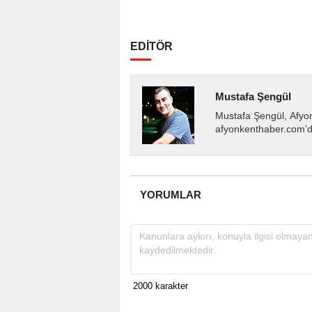
EDİTÖR
Mustafa Şengül
Mustafa Şengül, Afyo
afyonkenthaber.com’da
almakta, haber akışı..
YORUMLAR