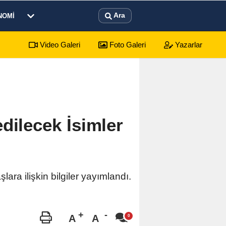
Ara
NOMI
Video Galeri
Foto Galeri
Yazarlar
dilecek İsimler
ra ilişkin bilgiler yayımlandı.
A
A