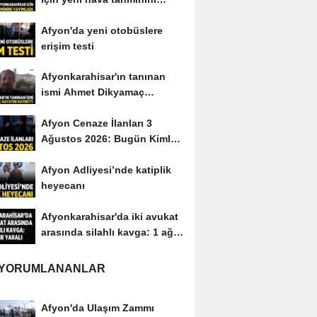
yayımladı
Afyon'da yeni otobüslere
erişim testi
Afyonkarahisar'ın tanınan
ismi Ahmet Dikyamaç
hayatını kaybetti
Afyon Cenaze İlanları 3
Ağustos 2026: Bugün Kimler
Vefat Etti?
Afyon Adliyesi’nde katiplik
heyecanı
Afyonkarahisar'da iki avukat
arasında silahlı kavga: 1 ağır
yaralı
 YORUMLANANLAR
Afyon'da Ulaşım Zammı