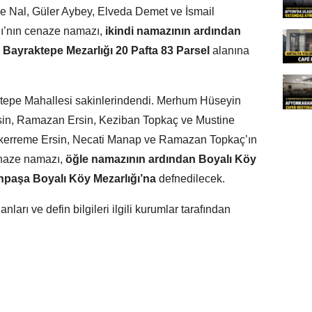
ime Nal, Güler Aybey, Elveda Demet ve İsmail
lı’nın cenaze namazı,
ikindi namazının ardından
i
Bayraktepe Mezarlığı 20 Pafta 83 Parsel
alanına
tepe Mahallesi sakinlerindendi. Merhum Hüseyin
Ersin, Ramazan Ersin, Keziban Topkaç ve Mustine
ükerreme Ersin, Necati Manap ve Ramazan Topkaç’ın
enaze namazı,
öğle namazının ardından Boyalı Köy
npaşa Boyalı Köy Mezarlığı’na
defnedilecek.
ları ve defin bilgileri ilgili kurumlar tarafından