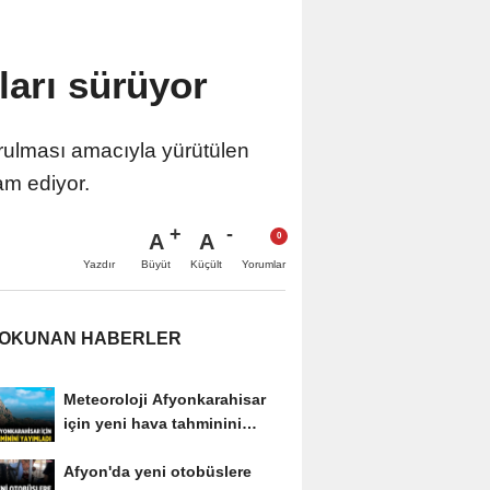
ları sürüyor
rulması amacıyla yürütülen
am ediyor.
A
A
Büyüt
Küçült
Yazdır
Yorumlar
 OKUNAN HABERLER
Meteoroloji Afyonkarahisar
için yeni hava tahminini
yayımladı
Afyon'da yeni otobüslere