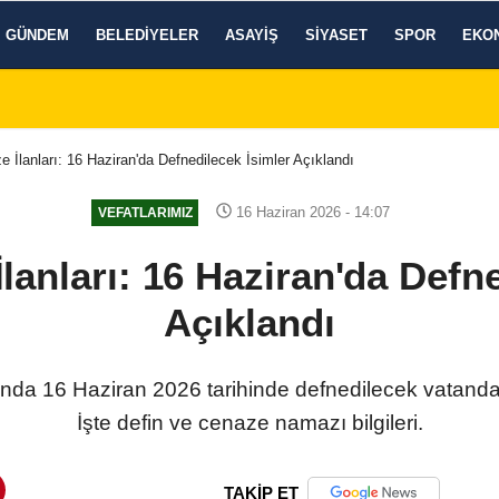
GÜNDEM
BELEDIYELER
ASAYIŞ
SIYASET
SPOR
EKO
 İlanları: 16 Haziran'da Defnedilecek İsimler Açıklandı
16 Haziran 2026 - 14:07
VEFATLARIMIZ
lanları: 16 Haziran'da Defne
Açıklandı
da 16 Haziran 2026 tarihinde defnedilecek vatandaşla
İşte defin ve cenaze namazı bilgileri.
TAKİP ET