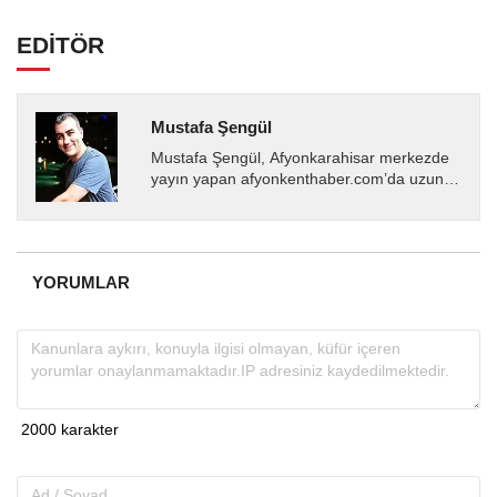
EDİTÖR
Mustafa Şengül
Mustafa Şengül, Afyonkarahisar merkezde
yayın yapan afyonkenthaber.com’da uzun
yıllardır yerel internet medyasında görev
almakta, haber akışı...
YORUMLAR