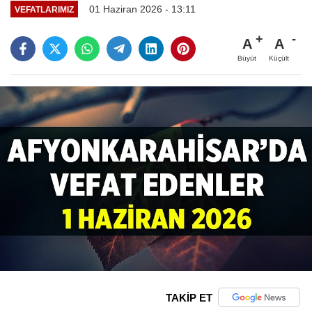
01 Haziran 2026 - 13:11
VEFATLARIMIZ
A
A
Büyüt
Küçült
TAKİP ET