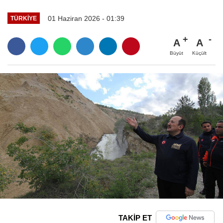
01 Haziran 2026 - 01:39
TÜRKIYE
A
A
Büyüt
Küçült
TAKİP ET