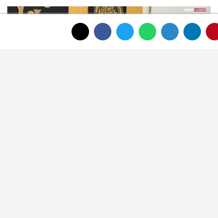
Afyon Belediye Meclisi'nde toplantı
sonunda tansiyon yükseldi