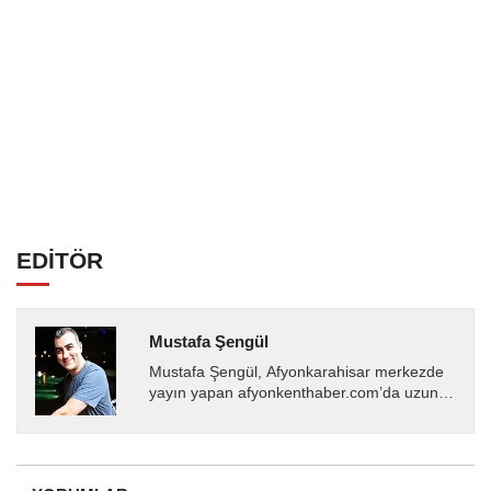
EDİTÖR
Mustafa Şengül
Mustafa Şengül, Afyonkarahisar merkezde
yayın yapan afyonkenthaber.com’da uzun
yıllardır yerel internet medyasında görev
almakta, haber akışı...