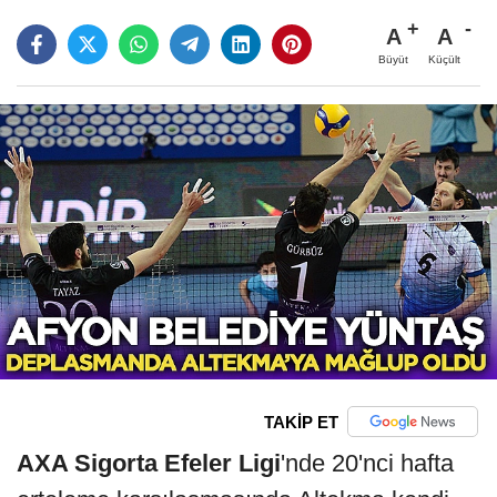
A
A
Büyüt
Küçült
TAKİP ET
AXA Sigorta Efeler Ligi
'nde 20'nci hafta