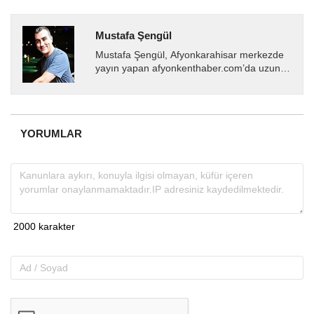
Mustafa Şengül
Mustafa Şengül, Afyonkarahisar merkezde
yayın yapan afyonkenthaber.com’da uzun
yıllardır yerel internet medyasında görev
almakta, haber akışı...
YORUMLAR