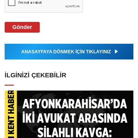
Gönder
ANASAYFAYA DÖNMEK İÇİN TIKLAYINIZ
İLGINIZI ÇEKEBILIR