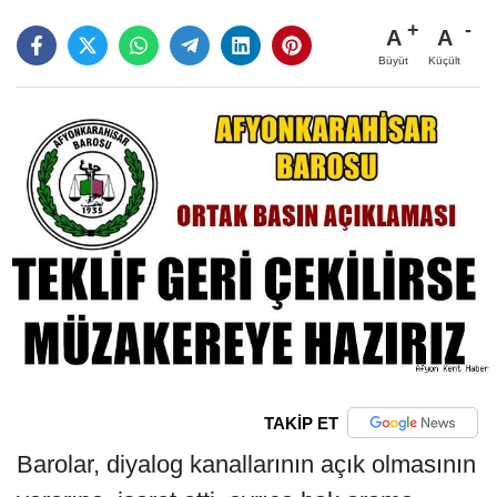
A
A
Büyüt
Küçült
TAKİP ET
Barolar, diyalog kanallarının açık olmasının