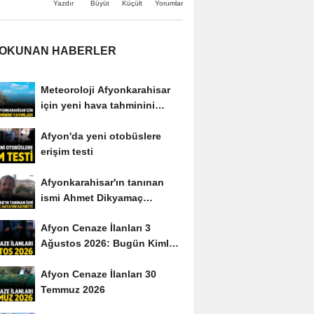
Büyüt
Küçült
Yazdır
Yorumlar
 OKUNAN HABERLER
Meteoroloji Afyonkarahisar
için yeni hava tahminini
yayımladı
Afyon'da yeni otobüslere
erişim testi
Afyonkarahisar'ın tanınan
ismi Ahmet Dikyamaç
hayatını kaybetti
Afyon Cenaze İlanları 3
Ağustos 2026: Bugün Kimler
Vefat Etti?
Afyon Cenaze İlanları 30
Temmuz 2026