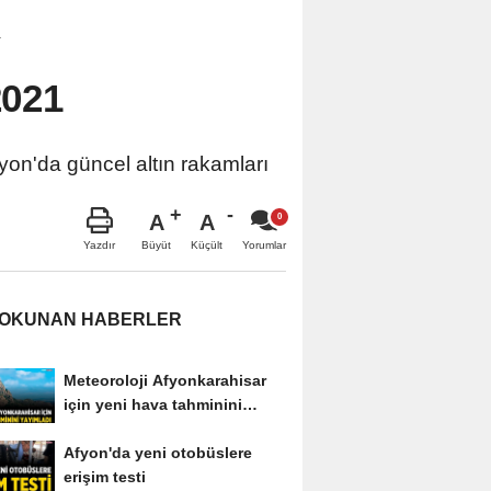
4
2021
fyon'da güncel altın rakamları
A
A
Büyüt
Küçült
Yazdır
Yorumlar
 OKUNAN HABERLER
Meteoroloji Afyonkarahisar
için yeni hava tahminini
yayımladı
Afyon'da yeni otobüslere
erişim testi