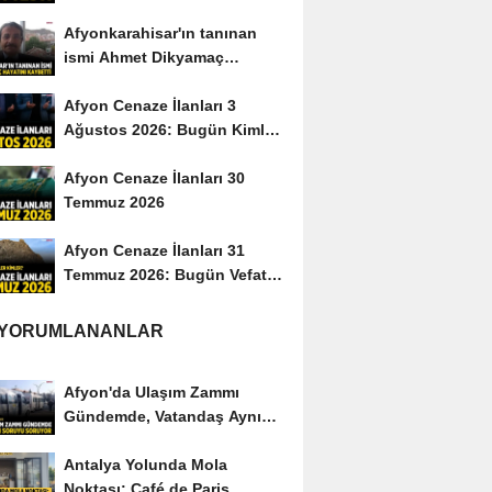
Afyonkarahisar'ın tanınan
ismi Ahmet Dikyamaç
hayatını kaybetti
Afyon Cenaze İlanları 3
Ağustos 2026: Bugün Kimler
Vefat Etti?
Afyon Cenaze İlanları 30
Temmuz 2026
Afyon Cenaze İlanları 31
Temmuz 2026: Bugün Vefat
Edenler Kimler?
 YORUMLANANLAR
Afyon'da Ulaşım Zammı
Gündemde, Vatandaş Aynı
Soruyu Soruyor
Antalya Yolunda Mola
Noktası: Café de Paris