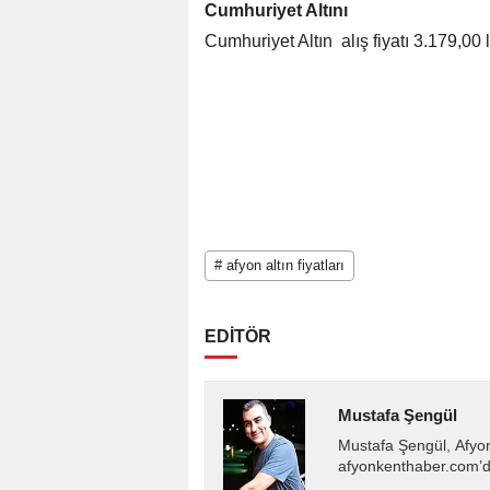
​​Cumhuriyet Altını
Cumhuriyet Altın alış fiyatı 3.179,00 l
# afyon altın fiyatları
EDİTÖR
Mustafa Şengül
Mustafa Şengül, Afyo
afyonkenthaber.com’da
almakta, haber akışı..