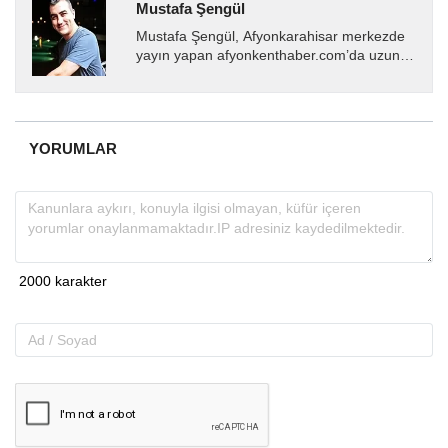
Mustafa Şengül
Mustafa Şengül, Afyonkarahisar merkezde
yayın yapan afyonkenthaber.com’da uzun
yıllardır yerel internet medyasında görev
almakta, haber akışı...
YORUMLAR