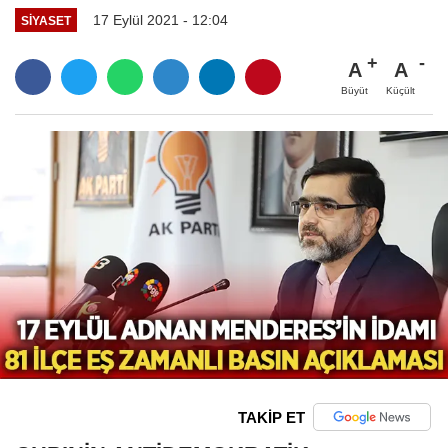
17 Eylül 2021 - 12:04
SIYASET
A
A
Büyüt
Küçült
TAKİP ET