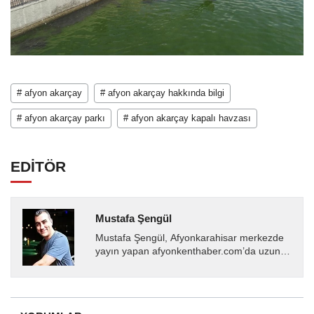
# afyon akarçay
# afyon akarçay hakkında bilgi
# afyon akarçay parkı
# afyon akarçay kapalı havzası
EDİTÖR
Mustafa Şengül
Mustafa Şengül, Afyonkarahisar merkezde
yayın yapan afyonkenthaber.com’da uzun
yıllardır yerel internet medyasında görev
almakta, haber akışı...