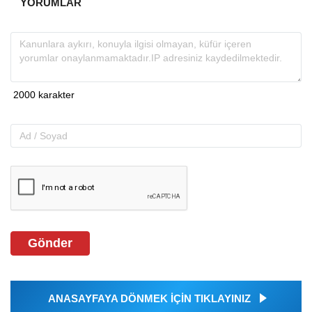
YORUMLAR
Gönder
ANASAYFAYA DÖNMEK İÇİN TIKLAYINIZ